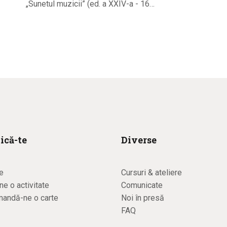
„Sunetul muzicii” (ed. a XXIV-a - 16…
ică-te
Diverse
e
Cursuri & ateliere
e o activitate
Comunicate
andă-ne o carte
Noi în presă
FAQ