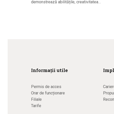
demonstrează abilitățile, creativitatea…
Informații utile
Impl
Permis de acces
Carier
Orar de funcționare
Propun
Filiale
Recom
Tarife