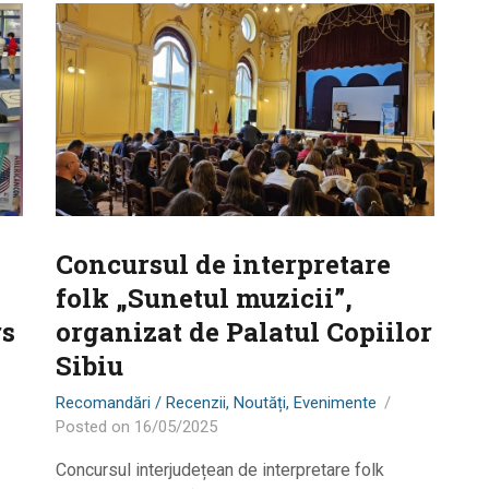
Concursul de interpretare
folk „Sunetul muzicii”,
rs
organizat de Palatul Copiilor
Sibiu
Recomandări / Recenzii
,
Noutăți
,
Evenimente
Posted on
16/05/2025
Concursul interjudețean de interpretare folk