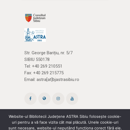
Str. George Barițiu, nr. 5/7
SIBIU 550178
Tel:
+40 269 210551
Fax: +40 269 215775
Email:
astra[at]bjastrasibiu.ro
Website-ul Bibliotecii Județene ASTRA Sibiu folosește cookie-
uri pentru a vă face vizita cât mai plăcută. Unele cookie-uri
Site creat de ROPARDO
(și noi
cărțile)
sunt necesare, website-ul neputând funcționa corect fără ele.