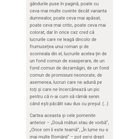
gândurile puse în pagină, poate cu
ceva mai multe cuvinte decât varianta
dumnealor, poate ceva mai apăsat,
poate ceva mai critic, poate ceva mai
colorat, dar în orice caz cred că
lucrurile care ne leagă dincolo de
frumusețea unui roman și de
scorneala din el, lucrurile acelea țin de
un fond comun de exasperare, de un
fond comun de dezamăgiri, de un fond
comun de promisiuni neonorate, de
asemenea, lucruri care ne adună pe
toți și care ne încercănează un pic
pentru că n-ai cum să râmâi senin
când ești păcălit sau dus cu preșul. (…)
Cartea aceasta și cele pomenite
anterior – „Două mături stau de vorbă”,
„Orice om îi este teamă”, „În lume nu-s
mai multe Românii” – pot servi drept