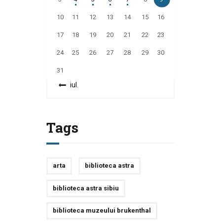
10
11
12
13
14
15
16
17
18
19
20
21
22
23
24
25
26
27
28
29
30
31
« iul.
Tags
arta
biblioteca astra
biblioteca astra sibiu
biblioteca muzeului brukenthal