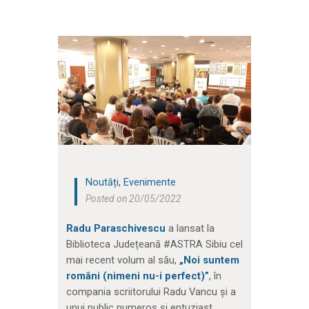
Noutăți
,
Evenimente
Posted on 20/05/2022
Radu Paraschivescu
a lansat la
Biblioteca Județeană #ASTRA Sibiu cel
mai recent volum al său,
„Noi suntem
români (nimeni nu-i perfect)”
, în
compania scriitorului Radu Vancu și a
unui public numeros și entuziast.