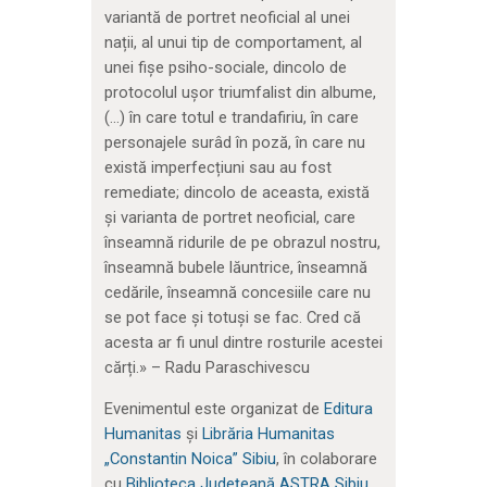
variantă de portret neoficial al unei
nații, al unui tip de comportament, al
unei fișe psiho-sociale, dincolo de
protocolul ușor triumfalist din albume,
(…) în care totul e trandafiriu, în care
personajele surâd în poză, în care nu
există imperfecțiuni sau au fost
remediate; dincolo de aceasta, există
și varianta de portret neoficial, care
înseamnă ridurile de pe obrazul nostru,
înseamnă bubele lăuntrice, înseamnă
cedările, înseamnă concesiile care nu
se pot face și totuși se fac. Cred că
acesta ar fi unul dintre rosturile acestei
cărți.» – Radu Paraschivescu
Evenimentul este organizat de
Editura
Humanitas
și
Librăria Humanitas
„Constantin Noica” Sibiu
, în colaborare
cu
Biblioteca Județeană ASTRA Sibiu
.