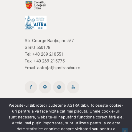
Str. George Barițiu, nr. 5/7
SIBIU 550178
Tel:
+40 269 210551
Fax: +40 269 215775
Email:
astra[at]bjastrasibiu.ro
Website-ul Bibliotecii Județene ASTRA Sibiu folosește cookie-
uri pentru a vă face vizita cât mai plăcută. Unele cookie-uri
Site creat de ROPARDO
(și noi
cărțile)
sunt necesare, website-ul neputând funcționa corect fără ele.
Altele, mai puțin importante, sunt utilizate pentru a colecta
date statistice anonime despre vizitatori sau pentru a