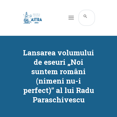
CATALOG ONLINE
DESPRE NOI
Lansarea volumului
RESURSE
de eseuri „Noi
SERVICII
suntem români
INFORMAȚII UTILE
(nimeni nu-i
BLOG
perfect)” al lui Radu
CONTACT
Paraschivescu
CONTUL MEU