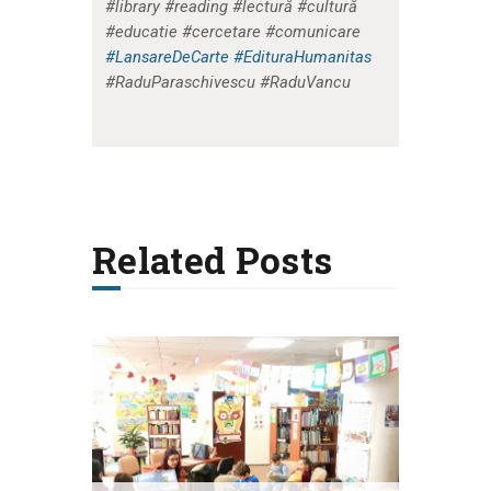
#library #reading #lectură #cultură
#educatie #cercetare #comunicare
#LansareDeCarte
#EdituraHumanitas
#RaduParaschivescu #RaduVancu
Related Posts