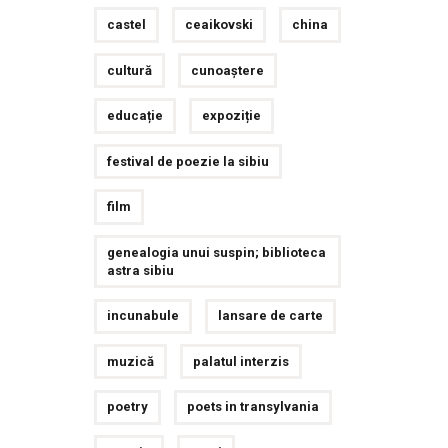
castel
ceaikovski
china
cultură
cunoaștere
educație
expoziție
festival de poezie la sibiu
film
genealogia unui suspin; biblioteca
astra sibiu
incunabule
lansare de carte
muzică
palatul interzis
poetry
poets in transylvania