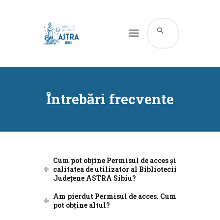
CATALOG ONLINE
DESPRE NOI
Întrebări frecvente
RESURSE
SERVICII
INFORMAȚII UTILE
BLOG
Cum pot obține Permisul de acces și
calitatea de utilizator al Bibliotecii
CONTACT
Județene ASTRA Sibiu?
CONTUL MEU
Am pierdut Permisul de acces. Cum
pot obține altul?