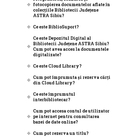
fotocopierea documentelor aflate în
colecțiile Bibliotecii Județene
ASTRA Sibiu?
Ce este BiblioSuport?
Ce este Depozitul Digital al
Bibliotecii Județene ASTRA Sibiu?
Cum pot avea acces la documentele
digitalizate?
Ce este Cloud Library?
Cum pot împrumuta și rezerva cărți
din Cloud Library?
Ce este împrumutul
interbibliotecar?
Cum pot accesa contul de utilizator
pe internet pentru consultarea
bazei de date online?
Cum pot rezerva un titlu?