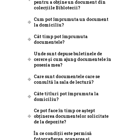
pentru a obține un document din
colecțiile Biblotecii?
Cum pot împrumuta un document
la domiciliu?
Cât timp pot împrumuta
documentele?
Unde sunt depuse buletinele de
cerere și cum ajung documentele în
posesia mea?
Care sunt documentele care se
consultă la sala de lectură?
Câte titluri pot împrumuta la
domiciliu?
Ce pot face în timp ce aștept
obținerea documentelor solicitate
de la depozite?
În ce condiții este permisă
fotografierea, scanarea și