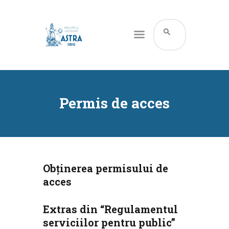
CATALOG ONLINE
DESPRE NOI
Permis de acces
RESURSE
SERVICII
INFORMAȚII UTILE
BLOG
Obținerea permisului de
acces
CONTACT
CONTUL MEU
Extras din “Regulamentul
serviciilor pentru public”