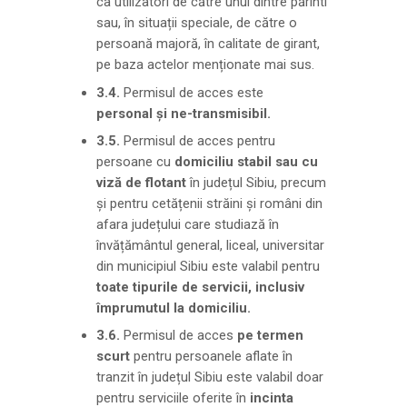
ca utilizatori de către unul dintre părinti
sau, în situații speciale, de către o
persoană majoră, în calitate de girant,
pe baza actelor menționate mai sus.
3.4.
Permisul de acces este
personal și ne-transmisibil.
3.5.
Permisul de acces pentru
persoane cu
domiciliu stabil sau cu
viză de flotant
în județul Sibiu, precum
şi pentru cetățenii străini și români din
afara județului care studiază în
învățământul general, liceal, universitar
din municipiul Sibiu este valabil pentru
toate tipurile de servicii, inclusiv
împrumutul la domiciliu.
3.6.
Permisul de acces
pe termen
scurt
pentru persoanele aflate în
tranzit în județul Sibiu este valabil doar
pentru serviciile oferite în
incinta