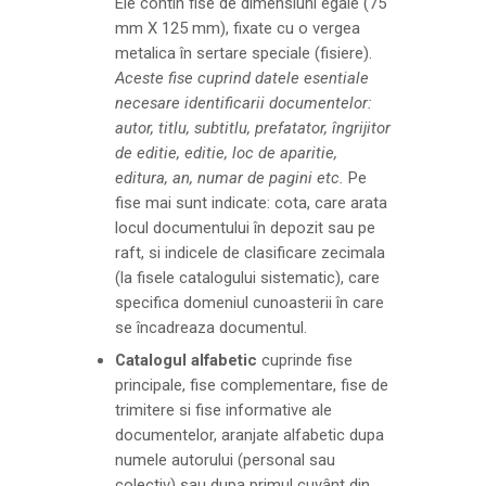
Ele contin fise de dimensiuni egale (75
mm X 125 mm), fixate cu o vergea
metalica în sertare speciale (fisiere).
Aceste fise cuprind datele esentiale
necesare identificarii documentelor:
autor, titlu, subtitlu, prefatator, îngrijitor
de editie, editie, loc de aparitie,
editura, an, numar de pagini etc.
Pe
fise mai sunt indicate: cota, care arata
locul documentului în depozit sau pe
raft, si indicele de clasificare zecimala
(la fisele catalogului sistematic), care
specifica domeniul cunoasterii în care
se încadreaza documentul.
Catalogul alfabetic
cuprinde fise
principale, fise complementare, fise de
trimitere si fise informative ale
documentelor, aranjate alfabetic dupa
numele autorului (personal sau
colectiv) sau dupa primul cuvânt din