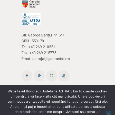
Str. George Barițiu, nr. 5/7
SIBIU 550178
Tel:
+40 269 210551
Fax: +40 269 215775
Email:
astra[at]bjastrasibiu.ro
Website-ul Bibliotecii Județene ASTRA Sibiu folosește cookie-
uri pentru a vă face vizita cât mai plăcută. Unele cookie-uri
Site creat de ROPARDO
(și noi
cărțile)
sunt necesare, website-ul neputând funcționa corect fără ele.
Altele, mai puțin importante, sunt utilizate pentru a colecta
date statistice anonime despre vizitatori sau pentru a