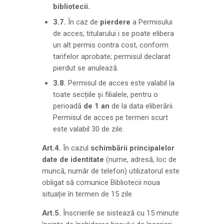
bibliotecii.
3.7.
În caz de
pierdere
a Permisului
de acces, titularului i se poate elibera
un alt permis contra cost, conform
tarifelor aprobate; permisul declarat
pierdut se anulează.
3.8.
Permisul de acces este valabil la
toate secțiile şi filialele, pentru o
perioadă
de 1 an
de la data eliberării.
Permisul de acces pe termen scurt
este valabil 30 de zile.
Art.4.
În cazul
schimbării principalelor
date de identitate
(nume, adresă, loc de
muncă, număr de telefon) utilizatorul este
obligat să comunice Bibliotecii noua
situație în termen de 15 zile.
Art.5.
Înscrierile se sistează cu 15 minute