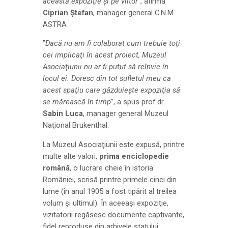
această expoziţie şi pe viitor
”, afirmă
Ciprian Ştefan
, manager general C.N.M.
ASTRA
”
Dacă nu am fi colaborat cum trebuie toţi
cei implicaţi în acest proiect, Muzeul
Asociaţiunii nu ar fi putut să reînvie în
locul ei. Doresc din tot sufletul meu ca
acest spaţiu care găzduieşte expoziţia să
se mărească în timp
”, a spus prof.dr.
Sabin Luca
, manager general Muzeul
Naţional Brukenthal.
La Muzeul Asociaţiunii este expusă, printre
multe alte valori,
prima enciclopedie
română
, o lucrare cheie în istoria
României, scrisă printre primele cinci din
lume (în anul 1905 a fost tipărit al treilea
volum şi ultimul). În aceeaşi expoziţie,
vizitatorii regăsesc documente captivante,
fidel reproduse din arhivele statului,