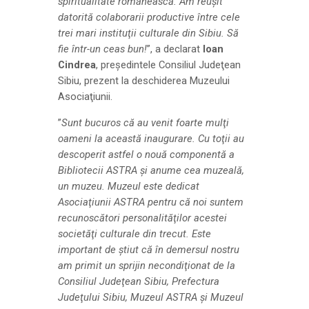
spiritualitate românească. Am reuşit
datorită colaborarii productive între cele
trei mari instituţii culturale din Sibiu. Să
fie într-un ceas bun!
”, a declarat
Ioan
Cindrea
, preşedintele Consiliul Judeţean
Sibiu, prezent la deschiderea Muzeului
Asociaţiunii.
”
Sunt bucuros că au venit foarte mulţi
oameni la această inaugurare. Cu toţii au
descoperit astfel o nouă componentă a
Bibliotecii ASTRA şi anume cea muzeală,
un muzeu. Muzeul este dedicat
Asociaţiunii ASTRA pentru că noi suntem
recunoscători personalităţilor acestei
societăţi culturale din trecut. Este
important de ştiut că în demersul nostru
am primit un sprijin necondiţionat de la
Consiliul Judeţean Sibiu, Prefectura
Judeţului Sibiu, Muzeul ASTRA şi Muzeul