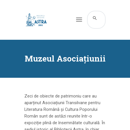
CATALOG ONLINE
DESPRE NOI
Muzeul Asociațiunii
RESURSE
SERVICII
INFORMAȚII UTILE
BLOG
Zeci de obiecte de patrimoniu care au
aparținut Asociațiunii Transilvane pentru
CONTACT
Literatura Română și Cultura Poporului
CONTUL MEU
Român sunt de astăzi reunite într-o
expoziție plină de însemnătate culturală. În
sediul istoric al Bibliotecii Astra, în chiar