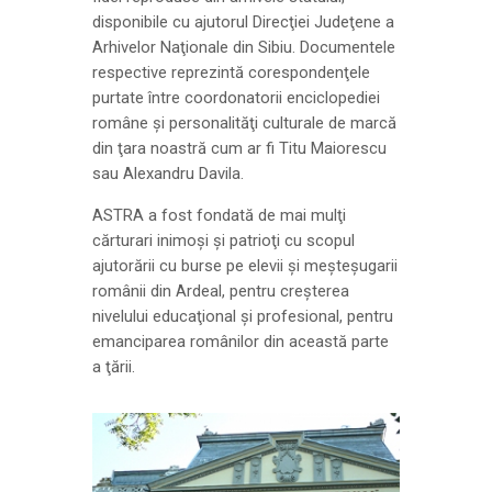
disponibile cu ajutorul Direcţiei Judeţene a
Arhivelor Naţionale din Sibiu. Documentele
respective reprezintă corespondenţele
purtate între coordonatorii enciclopediei
române şi personalităţi culturale de marcă
din ţara noastră cum ar fi Titu Maiorescu
sau Alexandru Davila.
ASTRA a fost fondată de mai mulţi
cărturari inimoşi şi patrioţi cu scopul
ajutorării cu burse pe elevii şi meşteşugarii
românii din Ardeal, pentru creşterea
nivelului educaţional şi profesional, pentru
emanciparea românilor din această parte
a ţării.