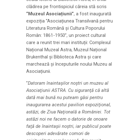
clădirea pe frontispiciul căreia stă scris
”Muzeul Asociațiunii”
, a fost inaugurată
expoziția ”Asociațiunea Transilvană pentru
Literatura Română și Cultura Poporului
Român: 1861-1950”, un proiect cultural
care a reunit trei mari instituții: Complexul
Național Muzeal Astra, Muzeul Național
Brukenthal și Biblioteca Astra și care
marchează și începuturile noului Muzeu al
Asociațiunii.
”
Datoram înaintaşilor noştri un muzeu al
Asociaţiunii ASTRA. Cu siguranţă că altă
dată mai bună nu puteam găsi pentru
inaugurarea acestui pavilion expoziţional,
astăzi, de Ziua Naţională a României. Tot
astăzi noi ne facem o datorie de onoare
faţă de înaintaşii noştri, iar publicul poate
descoperi adevărate comori de