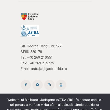
Str. George Barițiu, nr. 5/7
SIBIU 550178
Tel:
+40 269 210551
Fax: +40 269 215775
Email:
astra[at]bjastrasibiu.ro
Website-ul Bibliotecii Județene ASTRA Sibiu folosește cookie-
uri pentru a vă face vizita cât mai plăcută. Unele cookie-uri
Site creat de ROPARDO
(și noi
cărțile)
sunt necesare, website-ul neputând funcționa corect fără ele.