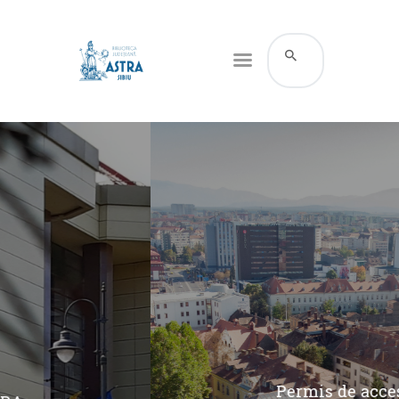
CATALOG ONLINE
DESPRE NOI
RESURSE
SERVICII
INFORMAȚII UTILE
BLOG
CONTACT
CONTUL MEU
Permis de acces la