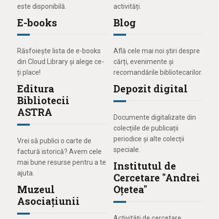
este disponibilă.
activități.
E-books
Blog
Răsfoiește lista de e-books
Află cele mai noi știri despre
din Cloud Library și alege ce-
cărți, evenimente și
ți place!
recomandările bibliotecarilor.
Editura
Depozit digital
Bibliotecii
ASTRA
Documente digitalizate din
colecțiile de publicații
periodice și alte colecții
Vrei să publici o carte de
speciale.
factură istorică? Avem cele
mai bune resurse pentru a te
Institutul de
ajuta.
Cercetare "Andrei
Muzeul
Oțetea"
Asociațiunii
Activități de cercetare,