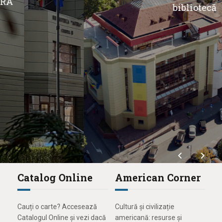
bibliotecă
Catalog Online
American Corner
Cauți o carte? Accesează
Cultură și civilizație
Catalogul Online și vezi dacă
americană: resurse și