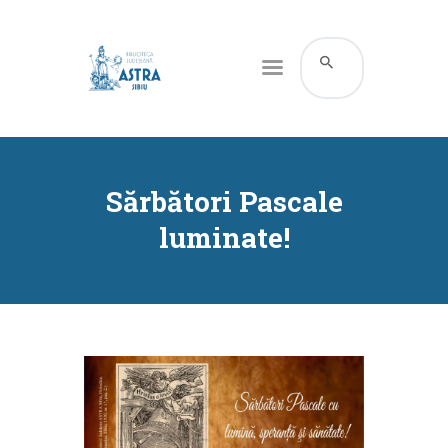
CATALOG ONLINE
DESPRE NOI
Sărbători Pascale
RESURSE
luminate!
SERVICII
INFORMAȚII UTILE
BLOG
CONTACT
CONTUL MEU