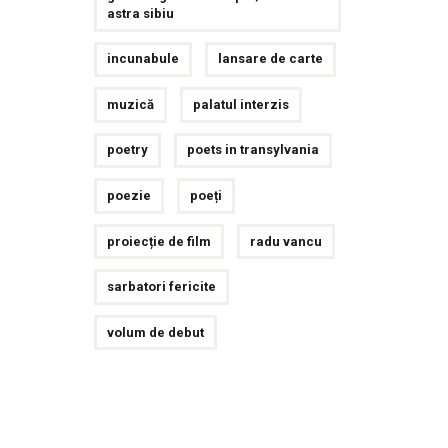
astra sibiu
incunabule
lansare de carte
muzică
palatul interzis
poetry
poets in transylvania
poezie
poeți
proiecție de film
radu vancu
sarbatori fericite
volum de debut