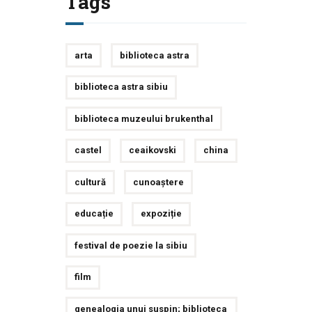
Tags
arta
biblioteca astra
biblioteca astra sibiu
biblioteca muzeului brukenthal
castel
ceaikovski
china
cultură
cunoaștere
educație
expoziție
festival de poezie la sibiu
film
genealogia unui suspin; biblioteca