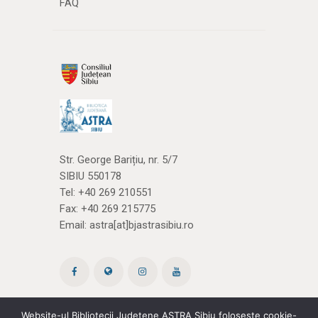
FAQ
Str. George Barițiu, nr. 5/7
SIBIU 550178
Tel:
+40 269 210551
Fax: +40 269 215775
Email:
astra[at]bjastrasibiu.ro
Website-ul Bibliotecii Județene ASTRA Sibiu folosește cookie-