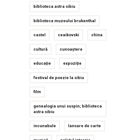
biblioteca astra sibiu
biblioteca muzeului brukenthal
castel
ceaikovski
china
cultură
cunoaștere
educație
expoziție
festival de poezie la sibiu
film
genealogia unui suspin; biblioteca
astra sibiu
incunabule
lansare de carte