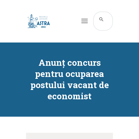
CATALOG ONLINE
DESPRE NOI
Anunţ concurs
RESURSE
pentru ocuparea
SERVICII
postului vacant de
INFORMAȚII UTILE
economist
BLOG
CONTACT
CONTUL MEU