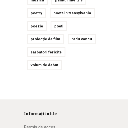
muzică
palatul interzis
poetry
poets in transylvania
poezie
poeți
proiecție de film
radu vancu
sarbatori fericite
volum de debut
Informații utile
Permis de acces