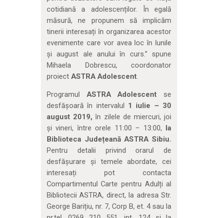
cotidiană a adolescenților. În egală
măsură, ne propunem să implicăm
tinerii interesați în organizarea acestor
evenimente care vor avea loc în lunile
și august ale anului în curs.” spune
Mihaela Dobrescu, coordonator
proiect
ASTRA Adolescent
.
Programul
ASTRA Adolescent
se
desfășoară în intervalul
1 iulie – 30
august 2019,
în zilele de miercuri, joi
și vineri, între orele 11:00 – 13:00,
la
Biblioteca Județeană ASTRA Sibiu.
Pentru detalii privind orarul de
desfășurare și temele abordate, cei
interesați pot contacta
Compartimentul Carte pentru Adulți al
Bibliotecii ASTRA, direct, la adresa Str.
George Barițiu, nr. 7, Corp B, et. 4 sau la
nr.tel. 0269 210 551, int. 124 și la