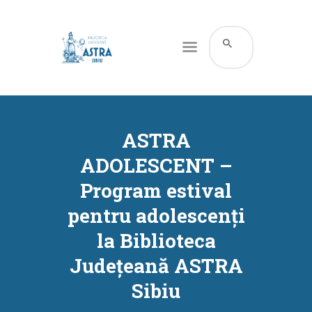
CATALOG ONLINE
DESPRE NOI
ASTRA
RESURSE
ADOLESCENT –
SERVICII
Program estival
INFORMAȚII UTILE
pentru adolescenți
BLOG
la Biblioteca
CONTACT
Județeană ASTRA
CONTUL MEU
Sibiu