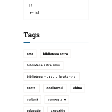
31
« iul.
Tags
arta
biblioteca astra
biblioteca astra sibiu
biblioteca muzeului brukenthal
castel
ceaikovski
china
cultură
cunoaștere
educație
expoziție