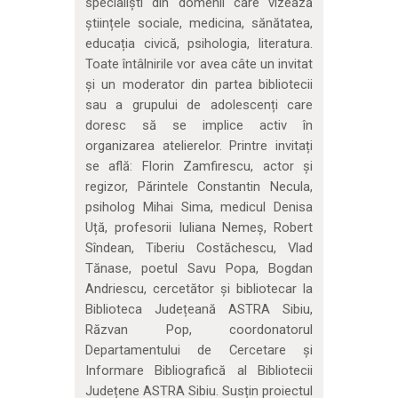
specialiști din domenii care vizează
științele sociale, medicina, sănătatea,
educația civică, psihologia, literatura.
Toate întâlnirile vor avea câte un invitat
și un moderator din partea bibliotecii
sau a grupului de adolescenți care
doresc să se implice activ în
organizarea atelierelor. Printre invitați
se află: Florin Zamfirescu, actor și
regizor, Părintele Constantin Necula,
psiholog Mihai Sima, medicul Denisa
Uță, profesorii Iuliana Nemeș, Robert
Sîndean, Tiberiu Costăchescu, Vlad
Tănase, poetul Savu Popa, Bogdan
Andriescu, cercetător și bibliotecar la
Biblioteca Județeană ASTRA Sibiu,
Răzvan Pop, coordonatorul
Departamentului de Cercetare și
Informare Bibliografică al Bibliotecii
Județene ASTRA Sibiu. Susțin proiectul