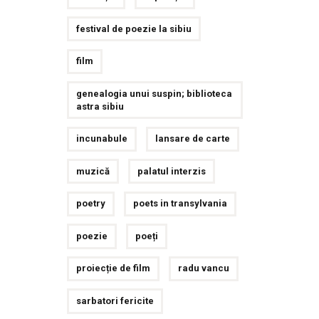
festival de poezie la sibiu
film
genealogia unui suspin; biblioteca
astra sibiu
incunabule
lansare de carte
muzică
palatul interzis
poetry
poets in transylvania
poezie
poeți
proiecție de film
radu vancu
sarbatori fericite