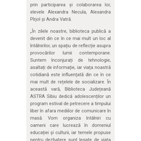
prin participarea și colaborarea lor,
elevele Alexandra Necula, Alexandra
Pîrjol și Andra Vatră.
„În zilele noastre, biblioteca publică a
devenit din ce în ce mai mult un loc al
întâlnirilor, un spațiu de reflecție asupra
provocărilor lumii contemporane.
Suntem înconjurați de tehnologie,
asaltați de informație, iar viața noastră
cotidiană este influențată din ce în ce
mai mult de rețelele de socializare. În
această vară, Biblioteca Județeană
ASTRA Sibiu dedică adolescenților un
program estival de petrecere a timpului
liber în afara mediilor de comunicare în
masă. Vom organiza întâlniri cu
oameni care lucrează în domeniul
educației și culturii, iar temele propuse
pentru dezbatere sunt legate de viața