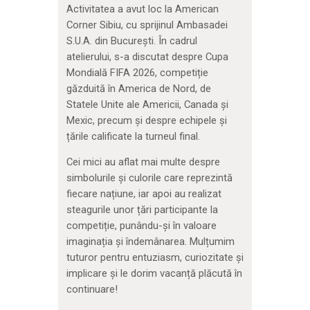
Activitatea a avut loc la American
Corner Sibiu, cu sprijinul Ambasadei
S.U.A. din București. În cadrul
atelierului, s-a discutat despre Cupa
Mondială FIFA 2026, competiție
găzduită în America de Nord, de
Statele Unite ale Americii, Canada și
Mexic, precum și despre echipele și
țările calificate la turneul final.
Cei mici au aflat mai multe despre
simbolurile și culorile care reprezintă
fiecare națiune, iar apoi au realizat
steagurile unor țări participante la
competiție, punându-și în valoare
imaginația și îndemânarea. Mulțumim
tuturor pentru entuziasm, curiozitate și
implicare și le dorim vacanță plăcută în
continuare!