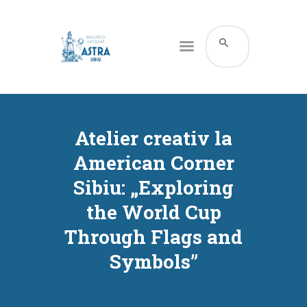
CATALOG ONLINE
DESPRE NOI
Atelier creativ la
RESURSE
American Corner
SERVICII
Sibiu: „Exploring
INFORMAȚII UTILE
the World Cup
BLOG
Through Flags and
CONTACT
Symbols”
CONTUL MEU