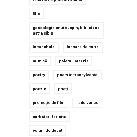
film
genealogia unui suspin; biblioteca
astra sibiu
incunabule
lansare de carte
muzică
palatul interzis
poetry
poets in transylvania
poezie
poeți
proiecție de film
radu vancu
sarbatori fericite
volum de debut