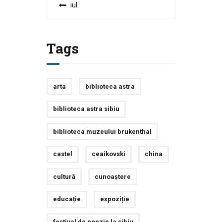
« iul.
Tags
arta
biblioteca astra
biblioteca astra sibiu
biblioteca muzeului brukenthal
castel
ceaikovski
china
cultură
cunoaștere
educație
expoziție
festival de poezie la sibiu