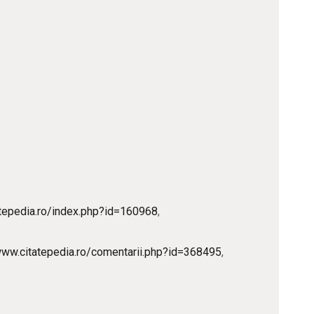
atepedia.ro/index.php?id=160968
,
www.citatepedia.ro/comentarii.php?id=368495
,