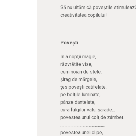
Să nu uităm că poveștile stimulează
creativitatea copilului!
Poveşti
În a nopţii magie,
răzvrătite vise,
cern noian de stele,
șirag de mărgele,
ţes poveşti catifelate,
pe bolţile luminate,
pânze dantelate,
cu-a fulgilor vals, şarade…
povestea unui colţ de zâmbet…
……………………………………..
povestea unei clipe,