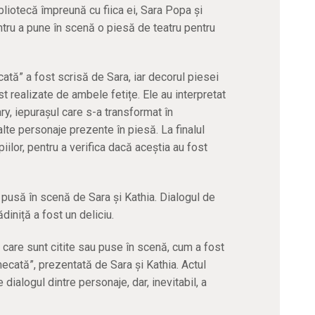
ibliotecă împreună cu fiica ei, Sara Popa și
ntru a pune în scenă o piesă de teatru pentru
tă” a fost scrisă de Sara, iar decorul piesei
t realizate de ambele fetițe. Ele au interpretat
ary, iepurașul care s-a transformat în
 alte personaje prezente în piesă. La finalul
piilor, pentru a verifica dacă aceștia au fost
 pusă în scenă de Sara și Kathia. Dialogul de
rădiniță a fost un deliciu.
 care sunt citite sau puse în scenă, cum a fost
ecată”, prezentată de Sara și Kathia. Actul
e dialogul dintre personaje, dar, inevitabil, a