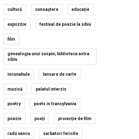
cultură
cunoaștere
educație
expoziție
festival de poezie la sibiu
film
genealogia unui suspin; biblioteca astra
sibiu
incunabule
lansare de carte
muzică
palatul interzis
poetry
poets in transylvania
poezie
poeți
proiecție de film
radu vancu
sarbatori fericite