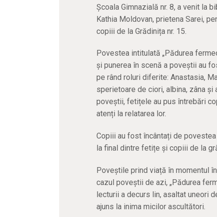
Școala Gimnazială nr. 8, a venit la b
Kathia Moldovan, prietena Sarei, pe
copiii de la Grădinița nr. 15.
Povestea intitulată „Pădurea fermeca
și punerea în scenă a poveștii au fos
pe rând roluri diferite: Anastasia, M
sperietoare de ciori, albina, zâna și
poveștii, fetițele au pus întrebări co
atenți la relatarea lor.
Copiii au fost încântați de povestea
la final dintre fetițe și copiii de la g
Poveștile prind viață în momentul în
cazul poveștii de azi, „Pădurea ferm
lecturii a decurs lin, asaltat uneori d
ajuns la inima micilor ascultători.