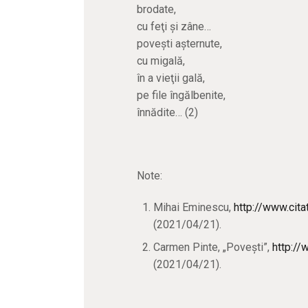
brodate,
cu feţi şi zâne…
poveşti aşternute,
cu migală,
în a vieţii gală,
pe file îngălbenite,
înnădite… (2)
Note:
Mihai Eminescu,
http://www.cit
(2021/04/21).
Carmen Pinte, „Povești”,
http://
(2021/04/21).