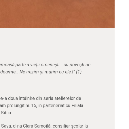
umoasă parte a vieții omenești… cu povești ne
adoarme… Ne trezim și murim cu ele.!” (1)
de-a doua întâlnire din seria atelierelor de
am prelungit nr. 15, în parteneriat cu Filiala
Sibiu.
a Sava, d-na Clara Samoilă, consilier școlar la