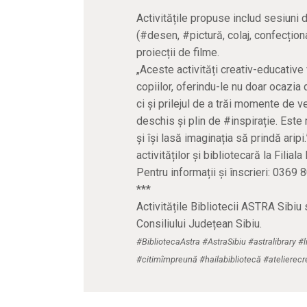
Activitățile propuse includ sesiuni d
(#desen, #pictură, colaj, confecționa
proiecții de filme.
„Aceste activități creativ-educative 
copiilor, oferindu-le nu doar ocazia d
ci și prilejul de a trăi momente de ve
deschis și plin de #inspirație. Est
și își lasă imaginația să prindă arip
activităților și bibliotecară la Filiala
Pentru informații și înscrieri: 0369
***
Activitățile Bibliotecii ASTRA Sibiu 
Consiliului Județean Sibiu.
#BibliotecaAstra #AstraSibiu #astralibrary #l
#citimîmpreună #hailabibliotecă #atelierecre