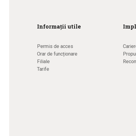
Informații utile
Impl
Permis de acces
Carier
Orar de funcționare
Propun
Filiale
Recom
Tarife