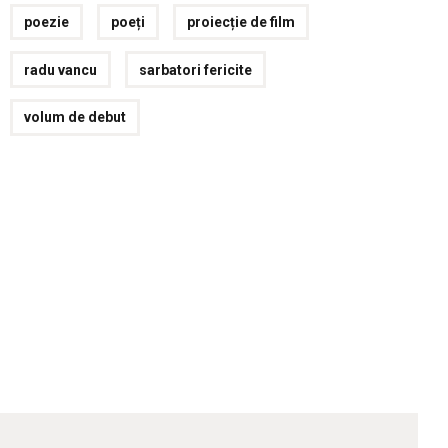
poezie
poeți
proiecție de film
radu vancu
sarbatori fericite
volum de debut