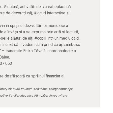
e #lectură, activități de #creațieplastică
re de decorațiuni), #jocuri interactive și
vin în sprijinul dezvoltării armonioase a
e a învăța și a se exprima prin artă și lectură,
selie alături de alți #copii, într-un mediu cald,
e minunat să îi vedem cum prind curaj, zâmbesc
i.” – transmite Enikö Tăvală, coordonatoare a
 Bâlea.
 807 053
se desfășoară cu sprijinul financiar al
ibrary #lectură #cultură #educatie #cărțipentrucopii
ative #ateliereducative #timpliber #creativitate