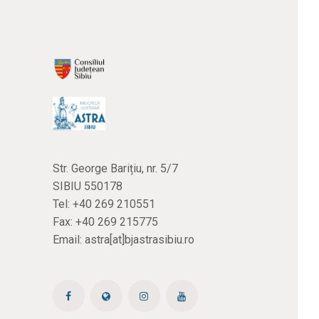
Str. George Barițiu, nr. 5/7
SIBIU 550178
Tel:
+40 269 210551
Fax: +40 269 215775
Email:
astra[at]bjastrasibiu.ro