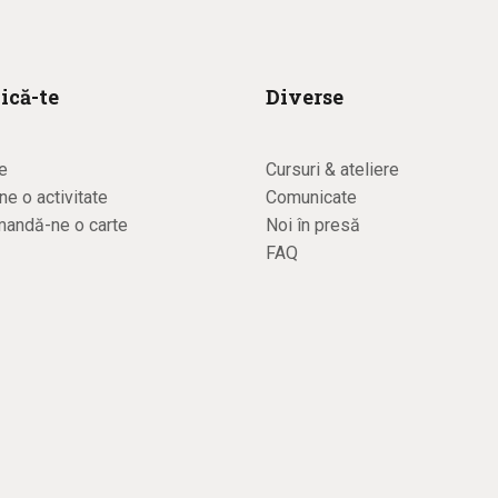
ică-te
Diverse
e
Cursuri & ateliere
e o activitate
Comunicate
andă-ne o carte
Noi în presă
FAQ