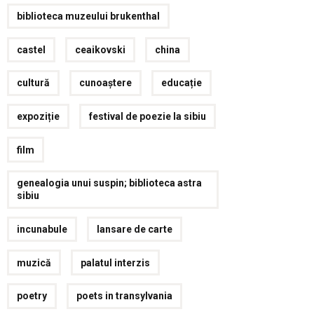
biblioteca muzeului brukenthal
castel
ceaikovski
china
cultură
cunoaștere
educație
expoziție
festival de poezie la sibiu
film
genealogia unui suspin; biblioteca astra
sibiu
incunabule
lansare de carte
muzică
palatul interzis
poetry
poets in transylvania