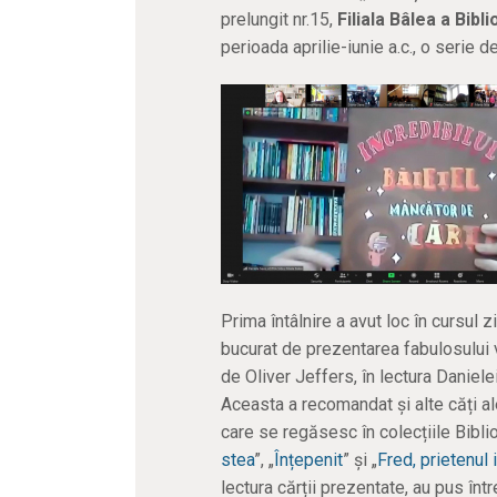
prelungit nr.15,
Filiala Bâlea a Bib
perioada aprilie-iunie a.c., o serie d
Prima întâlnire a avut loc în cursul z
bucurat de prezentarea fabulosului 
de Oliver Jeffers, în lectura Danielei
Aceasta a recomandat și alte căți ale
care se regăsesc în colecțiile Bibli
stea
”, „
Înțepenit
” și „
Fred, prietenul
lectura cărții prezentate, au pus într