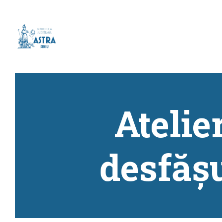
Atelie
desfășu