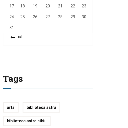
17
18
19
20
21
22
23
24
25
26
27
28
29
30
31
« iul.
Tags
arta
biblioteca astra
biblioteca astra sibiu