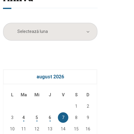
Arhiva
august 2026
L
Ma
Mi
J
V
S
D
1
2
3
4
5
6
7
8
9
10
11
12
13
14
15
16