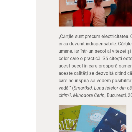
„Cărțile sunt precum electricitatea.
ci au devenit indispensabile. Cărțil
umane, iar într-un secol al vitezei ș
celor care o practică. Să citești este
acest secol în care prosperă oamenii 
aceste calități se dezvoltă citind c
care ne inspiră să vedem posibilităț
vadă.” (
Smartkid, Luna fetelor din că
citim?, Minodora Cerin
, București, 2