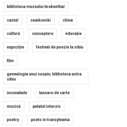
biblioteca muzeului brukenthal
castel
ceaikovski
china
cultură
cunoaștere
educație
expoziție
festival de poezie la sibiu
film
genealogia unui suspin; biblioteca astra
sibiu
incunabule
lansare de carte
muzică
palatul interzis
poetry
poets in transylvania