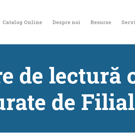
CATALOG ONLINE
Catalog Online
Despre noi
Resurse
Servi
DESPRE NOI
RESURSE
SERVICII
re de lectură 
INFORMAȚII UTILE
rate de Filia
BLOG
CONTACT
CONTUL MEU