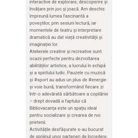
interactive de explorare, descoperire și
învățare prin joc și joacă. Am deschis
împreună lumea fascinantă a
poveștilor, prin sesiuni lectură, iar
momentele de teatru și interpretare
dramatică au dat viață creativității și
imaginației lor.
Atelierele creative și recreative sunt
ocazii perfecte pentru dezvoltarea
abilităților artistice, a lucrului în echipă
și a spiritului ludic. Pauzele cu muzică
și #sport au adus un plus de #energie
și voie bună, transformând fiecare zi
într-o adevărată sărbătoare a copilăriei
– drept dovadă a faptului că
Bibliovacanța este un spațiu ideal
pentru socializare și crearea de noi
prietenii.
Activitățile desfășurate s-au bucurat
de sprijinul unor parteneri de încredere,