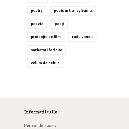
poetry
poets in transylvania
poezie
poeți
proiecție de film
radu vancu
sarbatori fericite
volum de debut
Informații utile
Permis de acces