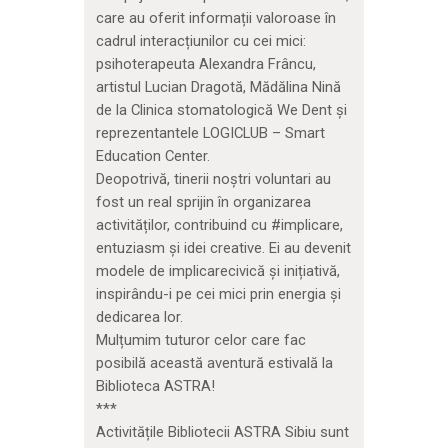
care au oferit informații valoroase în
cadrul interacțiunilor cu cei mici:
psihoterapeuta Alexandra Frâncu,
artistul Lucian Dragotă, Mădălina Nină
de la Clinica stomatologică We Dent și
reprezentantele LOGICLUB – Smart
Education Center.
Deopotrivă, tinerii noștri voluntari au
fost un real sprijin în organizarea
activităților, contribuind cu #implicare,
entuziasm și idei creative. Ei au devenit
modele de implicarecivică și inițiativă,
inspirându-i pe cei mici prin energia și
dedicarea lor.
Mulțumim tuturor celor care fac
posibilă această aventură estivală la
Biblioteca ASTRA!
***
Activitățile Bibliotecii ASTRA Sibiu sunt