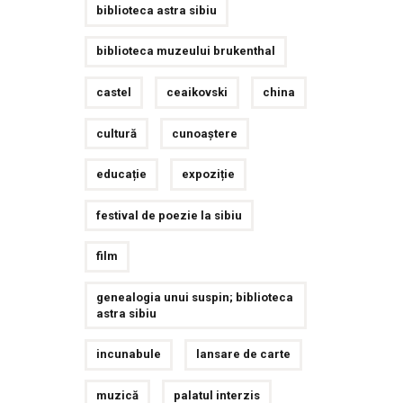
biblioteca astra sibiu
biblioteca muzeului brukenthal
castel
ceaikovski
china
cultură
cunoaștere
educație
expoziție
festival de poezie la sibiu
film
genealogia unui suspin; biblioteca
astra sibiu
incunabule
lansare de carte
muzică
palatul interzis