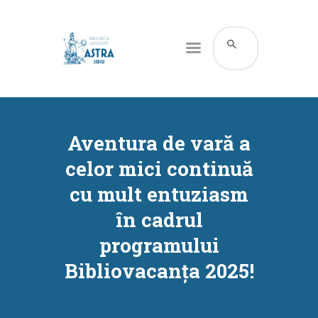
CATALOG ONLINE
DESPRE NOI
Aventura de vară a
RESURSE
celor mici continuă
SERVICII
cu mult entuziasm
INFORMAȚII UTILE
în cadrul
BLOG
programului
CONTACT
Bibliovacanța 2025!
CONTUL MEU