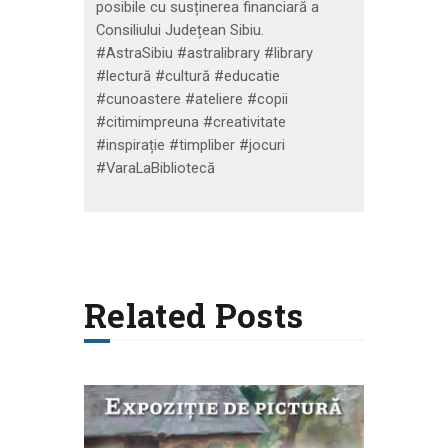
posibile cu susținerea financiară a
Consiliului Județean Sibiu.
#AstraSibiu #astralibrary #library
#lectură #cultură #educatie
#cunoastere #ateliere #copii
#citimimpreuna #creativitate
#inspirație #timpliber #jocuri
#VaraLaBibliotecă
Related Posts