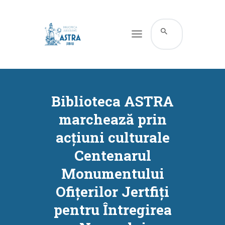
CATALOG ONLINE
DESPRE NOI
Biblioteca ASTRA
RESURSE
marchează prin
SERVICII
acțiuni culturale
INFORMAȚII UTILE
Centenarul
BLOG
Monumentului
CONTACT
Ofițerilor Jertfiți
CONTUL MEU
pentru Întregirea