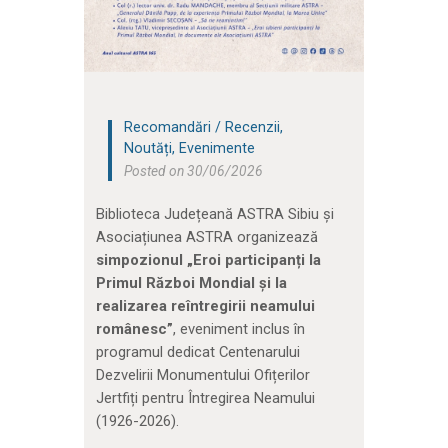
Recomandări / Recenzii
,
Noutăți
,
Evenimente
Posted on 30/06/2026
Biblioteca Județeană ASTRA Sibiu și
Asociațiunea ASTRA organizează
simpozionul „Eroi participanți la
Primul Război Mondial și la
realizarea reîntregirii neamului
românesc”
, eveniment inclus în
programul dedicat Centenarului
Dezvelirii Monumentului Ofițerilor
Jertfiți pentru Întregirea Neamului
(1926-2026).