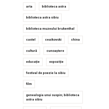
arta
biblioteca astra
biblioteca astra sibiu
biblioteca muzeului brukenthal
castel
ceaikovski
china
cultură
cunoaștere
educație
expoziție
festival de poezie la sibiu
film
genealogia unui suspin; biblioteca
astra sibiu