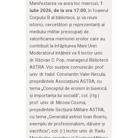
Manifestarea va avea loc miercuri,
1
iulie 2026, de la ora 17:00
, în foaierul
Corpului B al bibliotecii, și va reuni
istorici, cercetători și reprezentanți ai
mediului militar preocupați de
valorificarea memoriei eroilor care au
contribuit la înfăptuirea Marii Uniri.
Moderatorul întâlnirii va fi lector univ.
dr. Răzvan C. Pop, managerul Bibliotecii
ASTRA. Vor susține comunicări: prof.
univ. dr. habil. Constantin Valer Necula,
președintele Asociațiunii ASTRA, cu
tema
„
Conceptul de eroism în biserică
și importanța lui socială”, col. (rtg.)
prof. univ. dr. Mircea Cosma,
președintele Secțiunii Militare ASTRA,
cu tema „Generalul astrist Ioan Boeriu,
exemplu de profesionalism, dăruire și
sacrificiu”, col. (r.) lector univ. dr. Radu
Mandache, membru al Secțiunii Militare