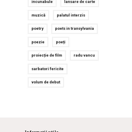
incunabule
lansare de carte
muzică
palatul interzis
poetry
poets in transylvania
poezie
poeți
proiecție de film
radu vancu
sarbatori fericite
volum de debut