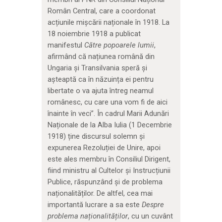
Român Central, care a coordonat
acțiunile mișcării naționale în 1918. La
18 noiembrie 1918 a publicat
manifestul
Către popoarele lumii
,
afirmând că națiunea română din
Ungaria și Transilvania speră și
așteaptă ca în năzuința ei pentru
libertate o va ajuta întreg neamul
românesc, cu care una vom fi de aici
înainte în veci”. În cadrul Marii Adunări
Naționale de la Alba Iulia (1 Decembrie
1918) ține discursul solemn și
expunerea Rezoluției de Unire, apoi
este ales membru în Consiliul Dirigent,
fiind ministru al Cultelor și Instrucțiunii
Publice, răspunzând și de problema
naționalităților. De altfel, cea mai
importantă lucrare a sa este
Despre
problema naționalităților
, cu un cuvânt