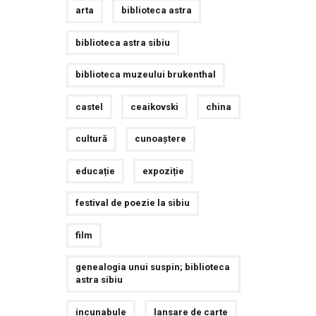
arta
biblioteca astra
biblioteca astra sibiu
biblioteca muzeului brukenthal
castel
ceaikovski
china
cultură
cunoaștere
educație
expoziție
festival de poezie la sibiu
film
genealogia unui suspin; biblioteca
astra sibiu
incunabule
lansare de carte