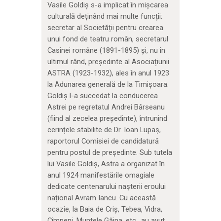
Vasile Goldiș s-a implicat în mișcarea
culturală deținând mai multe funcții:
secretar al Societății pentru crearea
unui fond de teatru român, secretarul
Casinei române (1891-1895) și, nu în
ultimul rând, președinte al Asociațiunii
ASTRA (1923-1932), ales în anul 1923
la Adunarea generală de la Timișoara.
Goldiș l-a succedat la conducerea
Astrei pe regretatul Andrei Bârseanu
(fiind al zecelea președinte), întrunind
cerințele stabilite de Dr. Ioan Lupaș,
raportorul Comisiei de candidatură
pentru postul de președinte. Sub tutela
lui Vasile Goldiș, Astra a organizat în
anul 1924 manifestările omagiale
dedicate centenarului nașterii eroului
național Avram Iancu. Cu această
ocazie, la Baia de Criş, Tebea, Vidra,
Cîmpeni, Muntele Găina, etc., au avut