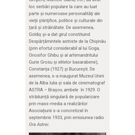
loc serbări populare la care au luat
parte şi numeroase personalităţi ale
vieţii ştiinţifice, politice şi culturale din
ţară şi străinătate. De asemenea,
Goldiș și-a dat girul constituind
Despărțămintele astriste de la Chișinău
(prin efortul considerabil al lui Goga,
Onosifor Ghibu și al arhimandritului
Gurie Grosu și elitelor basarabene),
Constanța (1927) și București. De
asemenea, s-a inaugurat Muzeul Unirii
de la Alba Iulia și sala de cinematograf
ASTRA – Brașov, ambele în 1929. O
străduință singulară de popularizare
prin mass-media a realizărilor
Asociațiunii s-a concretizat în
septembrie 1933, prin emisiunea radio
Ora Astrei.