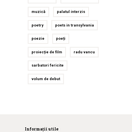
muzică
palatul interzis
poetry
poets in transylvania
poezie
poeți
proiecție de film
radu vancu
sarbatori fericite
volum de debut
Informații utile