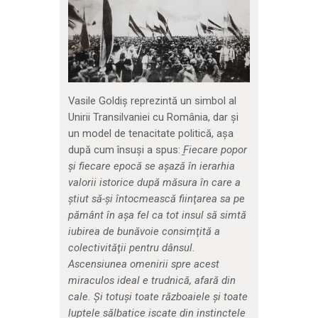
Vasile Goldiș reprezintă un simbol al
Unirii Transilvaniei cu România, dar și
un model de tenacitate politică, așa
după cum însuși a spus: ֦
Fiecare popor
şi fiecare epocă se aşază în ierarhia
valorii istorice după măsura în care a
ştiut să-şi întocmească fiinţarea sa pe
pământ în aşa fel ca tot insul să simtă
iubirea de bunăvoie consimţită a
colectivităţii pentru dânsul.
Ascensiunea omenirii spre acest
miraculos ideal e trudnică, afară din
cale. Şi totuşi toate războaiele şi toate
luptele sălbatice iscate din instinctele