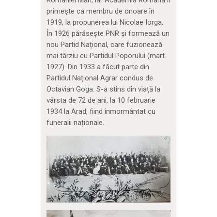
României Mari, iar Academia Română îl
primește ca membru de onoare în
1919, la propunerea lui Nicolae Iorga.
În 1926 părăsește PNR și formează un
nou Partid Național, care fuzionează
mai târziu cu Partidul Poporului (mart.
1927). Din 1933 a făcut parte din
Partidul Național Agrar condus de
Octavian Goga. S-a stins din viață la
vârsta de 72 de ani, la 10 februarie
1934 la Arad, fiind înmormântat cu
funeralii naționale.