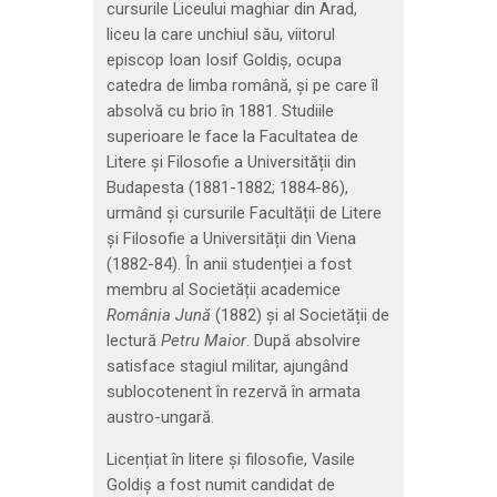
cursurile Liceului maghiar din Arad,
liceu la care unchiul său, viitorul
episcop Ioan Iosif Goldiș, ocupa
catedra de limba română, și pe care îl
absolvă cu brio în 1881. Studiile
superioare le face la Facultatea de
Litere și Filosofie a Universității din
Budapesta (1881-1882; 1884-86),
urmând și cursurile Facultății de Litere
și Filosofie a Universității din Viena
(1882-84). În anii studenției a fost
membru al Societății academice
România Jună
(1882) și al Societății de
lectură
Petru Maior
. După absolvire
satisface stagiul militar, ajungând
sublocotenent în rezervă în armata
austro-ungară.
Licențiat în litere și filosofie, Vasile
Goldiș a fost numit candidat de