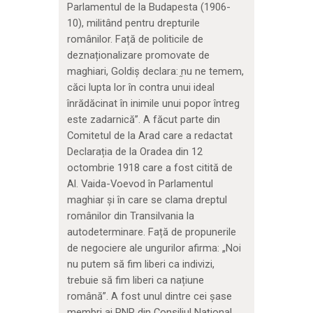
Parlamentul de la Budapesta (1906-
10), militând pentru drepturile
românilor. Față de politicile de
deznaționalizare promovate de
maghiari, Goldiș declara: ֦nu ne temem,
căci lupta lor în contra unui ideal
înrădăcinat în inimile unui popor întreg
este zadarnică”. A făcut parte din
Comitetul de la Arad care a redactat
Declarația de la Oradea din 12
octombrie 1918 care a fost citită de
Al. Vaida-Voevod în Parlamentul
maghiar și în care se clama dreptul
românilor din Transilvania la
autodeterminare. Față de propunerile
de negociere ale ungurilor afirma: „Noi
nu putem să fim liberi ca indivizi,
trebuie să fim liberi ca națiune
română”. A fost unul dintre cei șase
membri ai PNR din Consiliul Național