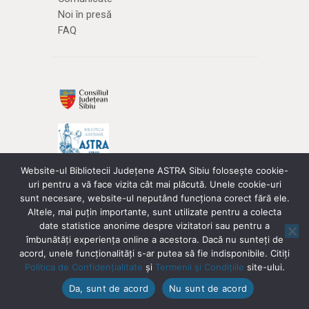
Noi în presă
FAQ
Website-ul Bibliotecii Județene ASTRA Sibiu folosește cookie-
Str. George Barițiu, nr. 5/7
uri pentru a vă face vizita cât mai plăcută. Unele cookie-uri
sunt necesare, website-ul neputând funcționa corect fără ele.
SIBIU 550178
Altele, mai puțin importante, sunt utilizate pentru a colecta
Tel:
+40 269 210551
date statistice anonime despre vizitatori sau pentru a
Fax: +40 269 215775
îmbunătăți experiența online a acestora. Dacă nu sunteți de
Email:
astra[at]bjastrasibiu.ro
acord, unele funcționalități s-ar putea să fie indisponibile. Citiți
Politica de Confidențialitate
și
Termenii și Condițiile
site-ului.
Da, sunt de acord
Nu sunt de acord