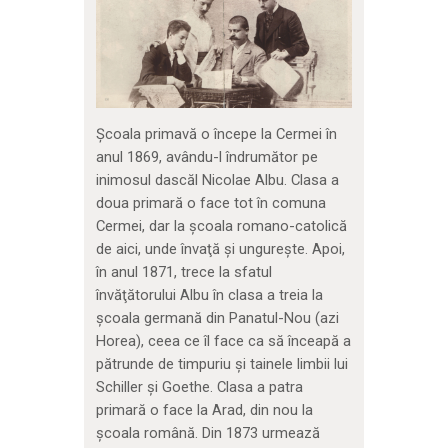
Școala primavă o începe la Cermei în
anul 1869, avându-l îndrumător pe
inimosul dascăl Nicolae Albu. Clasa a
doua primară o face tot în comuna
Cermei, dar la şcoala romano-catolică
de aici, unde învaţă şi ungureşte. Apoi,
în anul 1871, trece la sfatul
învăţătorului Albu în clasa a treia la
şcoala germană din Panatul-Nou (azi
Horea), ceea ce îl face ca să înceapă a
pătrunde de timpuriu şi tainele limbii lui
Schiller şi Goethe. Clasa a patra
primară o face la Arad, din nou la
şcoala română. Din 1873 urmează