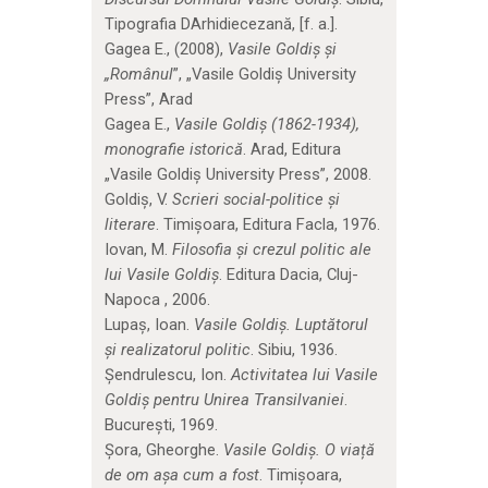
Tipografia DArhidiecezană, [f. a.].
Gagea E., (2008),
Vasile Goldiş şi
„Românul
”, „Vasile Goldiş University
Press”, Arad
Gagea E.,
Vasile Goldiş (1862-1934),
monografie istorică
. Arad, Editura
„Vasile Goldiş University Press”, 2008.
Goldiş, V.
Scrieri social-politice şi
literare
. Timişoara, Editura Facla, 1976.
Iovan, M.
Filosofia şi crezul politic ale
lui Vasile Goldiş
. Editura Dacia, Cluj-
Napoca , 2006.
Lupaș, Ioan.
Vasile Goldiș. Luptătorul
și realizatorul politic
. Sibiu, 1936.
Șendrulescu, Ion.
Activitatea lui Vasile
Goldiș pentru Unirea Transilvaniei
.
București, 1969.
Șora, Gheorghe.
Vasile Goldiș. O viață
de om așa cum a fost
. Timișoara,