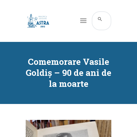
CATALOG ONLINE
DESPRE NOI
Comemorare Vasile
RESURSE
Goldiș – 90 de ani de
SERVICII
la moarte
INFORMAȚII UTILE
BLOG
CONTACT
CONTUL MEU