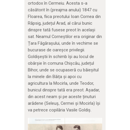
ortodox în Cermeiu. Acesta s-a
căsătorit în (preajma anului) 1847 cu
Floarea, fiica preotului Ioan Cornea din
Răpsig, județul Arad, al cărui bunic
dinspre tată fusese preot în același
sat. Neamul Corneștilor era originar din
Țara Făgărașului, unde în vechime se
bucurase de oareșce privilegii.
Goldișeștii în schimb își au locul de
obârșie în comuna Chișcău, județul
Bihor, unde se ocupaseră cu băieșitul
la minele din Băița și apoi cu
agricultura la Mocirla, unde Teodor,
bunicul dinspre tată era preot. Așadar,
din acest neam și pe aceste ținuturi
arădene (Seleuș, Cermei și Mocirla) își
va petrece copilăria Vasile Goldiș.