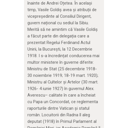
înainte de Andrei Oțetea. În același
timp, Vasile Goldiș avea și atribuții de
vicepreședinte al Consiliul Dirigent,
guvern național cu sediul la Sibiu.
Merită să ne amintim că Vasile Goldiș
a făcut parte din delegația care a
prezentat Regelui Ferdinand Actul
Unirii, la București, la 12 Decembrie
1918. I s-a încredințat conducerea mai
multor ministere în guverne diferite:
Ministru de Stat (25 decembrie 1918-
30 noiembrie 1919; 18-19 mart. 1920);
Ministru al Cultelor și Artelor (30 mart.
1926- 4 iunie 1927) în guvernul Alex.
Averescu– calitate în care a încheiat
cu Papa un Concordat, ce reglementa
raporturile dintre Vatican și statul
român. Locuitorii din Radna îl aleg
deputat (1918) în Primul Parlament al