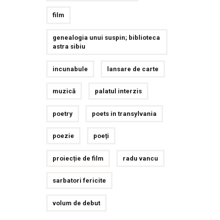
film
genealogia unui suspin; biblioteca
astra sibiu
incunabule
lansare de carte
muzică
palatul interzis
poetry
poets in transylvania
poezie
poeți
proiecție de film
radu vancu
sarbatori fericite
volum de debut