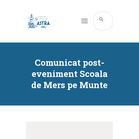
CATALOG ONLINE
DESPRE NOI
Comunicat post-
RESURSE
eveniment Scoala
SERVICII
de Mers pe Munte
INFORMAȚII UTILE
BLOG
CONTACT
CONTUL MEU