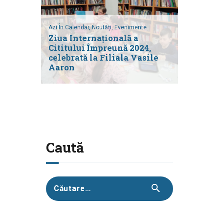
Azi În Calendar,
Noutăți,
Evenimente
Ziua Internațională a
Cititului Împreună 2024,
celebrată la Filiala Vasile
Aaron
Caută
Caută
după: