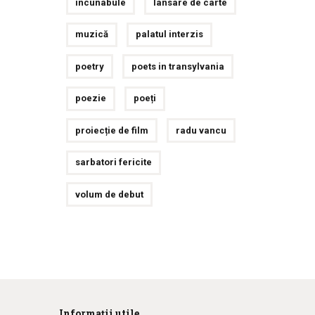
incunabule
lansare de carte
muzică
palatul interzis
poetry
poets in transylvania
poezie
poeți
proiecție de film
radu vancu
sarbatori fericite
volum de debut
Informații utile