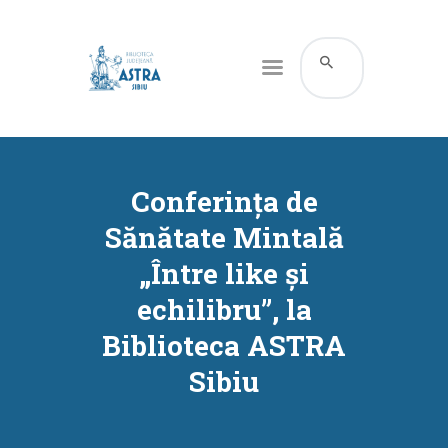
CATALOG ONLINE
DESPRE NOI
Conferința de
RESURSE
Sănătate Mintală
SERVICII
„Între like și
INFORMAȚII UTILE
echilibru”, la
BLOG
Biblioteca ASTRA
CONTACT
Sibiu
CONTUL MEU