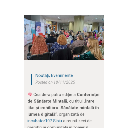
Noutăți
,
Evenimente
Posted on 18/11/2025
Cea de-a patra ediție a
Conferinței
de Sănătate Mintală
, cu titlul „
Între
like și echilibru. Sănătate mintală în
lumea digitală
”, organizată de
incubator107 Sibiu
a reunit zeci de
membri ai comunității în foaierul