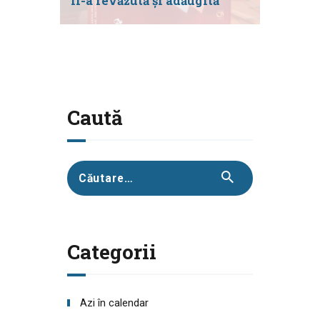
II-a revăzută și adăugită
Caută
Caută
după:
Categorii
Azi în calendar