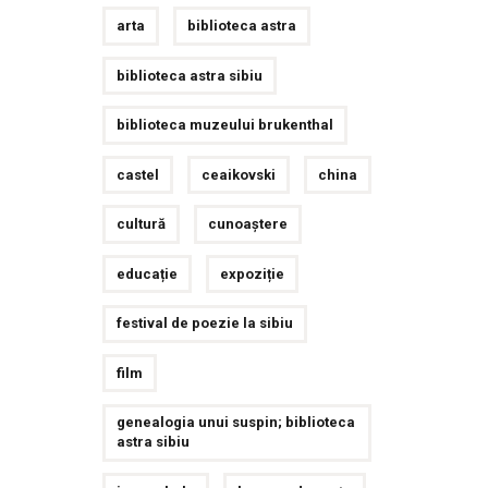
arta
biblioteca astra
biblioteca astra sibiu
biblioteca muzeului brukenthal
castel
ceaikovski
china
cultură
cunoaștere
educație
expoziție
festival de poezie la sibiu
film
genealogia unui suspin; biblioteca
astra sibiu