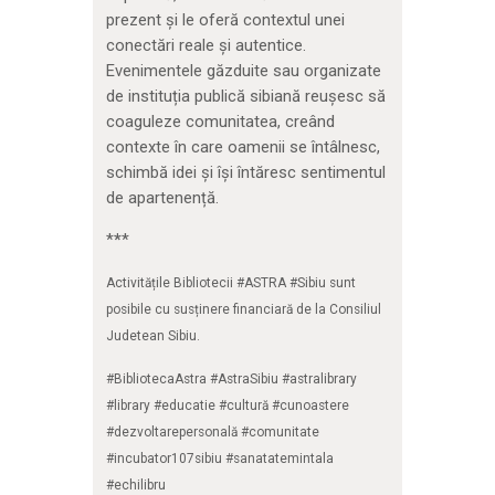
prezent și le oferă contextul unei
conectări reale și autentice.
Evenimentele găzduite sau organizate
de instituția publică sibiană reușesc să
coaguleze comunitatea, creând
contexte în care oamenii se întâlnesc,
schimbă idei și își întăresc sentimentul
de apartenență.
*
*
*
Activitățile Bibliotecii #ASTRA #Sibiu sunt
posibile cu susținere financiară de la Consiliul
Judetean Sibiu.
#BibliotecaAstra #AstraSibiu #astralibrary
#library #educatie #cultură #cunoastere
#dezvoltarepersonală #comunitate
#incubator107sibiu #sanatatemintala
#echilibru