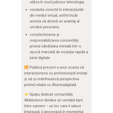
utiliza în mod judicios tehnologia;
conduita corectă în interacțiunile
din mediul virtual, astfel încât
acesta să devină un avantaj al
oricărei persoane;
conștientizarea și
responsabilizarea comunității
privind sănătatea mintală într-o
epocă marcată de evoluția rapidă a
lumii digitale.
Publicul prezent a avut ocazia să
interacționeze cu profesioniștii invitați
și să-și redefinească perspectiva
privind relația cu #lumeadigitală.
Spațiu dedicat comunității,
#biblioteca rămâne un veritabil liant
între oameni – un loc care îi aduce
împreună, îi ancorează în momentul