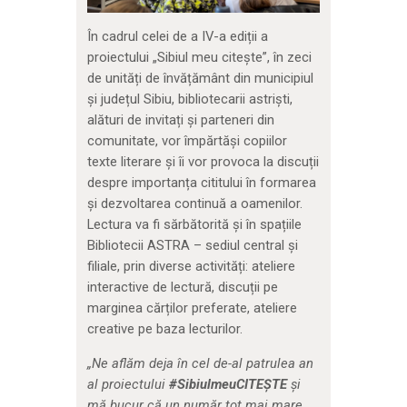
În cadrul celei de a IV-a ediții a
proiectului „Sibiul meu citește”, în zeci
de unități de învățământ din municipiul
și județul Sibiu, bibliotecarii astriști,
alături de invitați și parteneri din
comunitate, vor împărtăși copiilor
texte literare și îi vor provoca la discuții
despre importanța cititului în formarea
și dezvoltarea continuă a oamenilor.
Lectura va fi sărbătorită și în spațiile
Bibliotecii ASTRA – sediul central și
filiale, prin diverse activități: ateliere
interactive de lectură, discuții pe
marginea cărților preferate, ateliere
creative pe baza lecturilor.
„Ne aflăm deja în cel de-al patrulea an
al proiectului
#SibiulmeuCITEȘTE
și
mă bucur că un număr tot mai mare