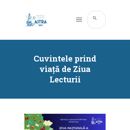
CATALOG ONLINE
DESPRE NOI
Cuvintele prind
RESURSE
viață de Ziua
SERVICII
Lecturii
INFORMAȚII UTILE
BLOG
CONTACT
CONTUL MEU