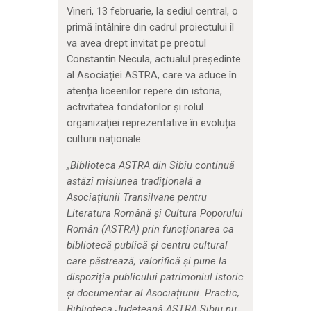
Vineri, 13 februarie, la sediul central, o
primă întâlnire din cadrul proiectului îl
va avea drept invitat pe preotul
Constantin Necula, actualul președinte
al Asociației ASTRA, care va aduce în
atenția liceenilor repere din istoria,
activitatea fondatorilor și rolul
organizației reprezentative în evoluția
culturii naționale.
„Biblioteca ASTRA din Sibiu continuă
astăzi misiunea tradițională a
Asociațiunii Transilvane pentru
Literatura Română și Cultura Poporului
Român (ASTRA) prin funcționarea ca
bibliotecă publică și centru cultural
care păstrează, valorifică și pune la
dispoziția publicului patrimoniul istoric
și documentar al Asociațiunii. Practic,
Biblioteca Județeană ASTRA Sibiu nu