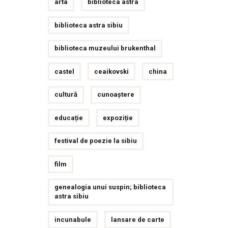
arta
biblioteca astra
biblioteca astra sibiu
biblioteca muzeului brukenthal
castel
ceaikovski
china
cultură
cunoaștere
educație
expoziție
festival de poezie la sibiu
film
genealogia unui suspin; biblioteca
astra sibiu
incunabule
lansare de carte