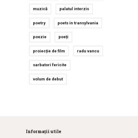
muzică
palatul interzis
poetry
poets in transylvania
poezie
poeți
proiecție de film
radu vancu
sarbatori fericite
volum de debut
Informații utile