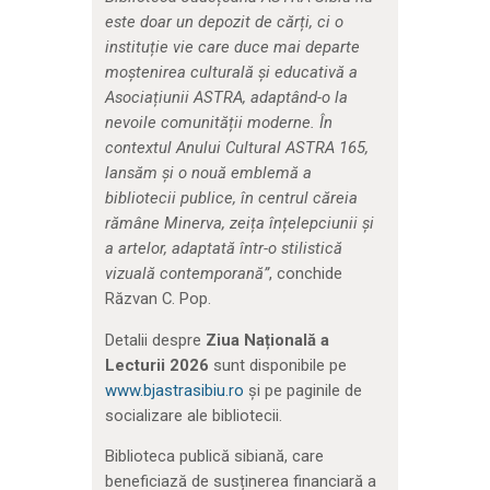
este doar un depozit de cărți, ci o
instituție vie care duce mai departe
moștenirea culturală și educativă a
Asociațiunii ASTRA, adaptând-o la
nevoile comunității moderne. În
contextul Anului Cultural ASTRA 165,
lansăm și o nouă emblemă a
bibliotecii publice, în centrul căreia
rămâne Minerva, zeița înțelepciunii și
a artelor, adaptată într-o stilistică
vizuală contemporană”
, conchide
Răzvan C. Pop.
Detalii despre
Ziua Națională a
Lecturii 2026
sunt disponibile pe
www.bjastrasibiu.ro
și pe paginile de
socializare ale bibliotecii.
Biblioteca publică sibiană, care
beneficiază de susținerea financiară a