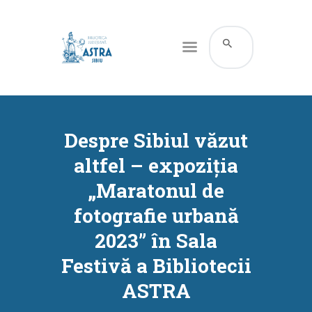
CATALOG ONLINE
DESPRE NOI
Despre Sibiul văzut
RESURSE
altfel – expoziția
SERVICII
„Maratonul de
INFORMAȚII UTILE
fotografie urbană
BLOG
2023” în Sala
CONTACT
Festivă a Bibliotecii
CONTUL MEU
ASTRA