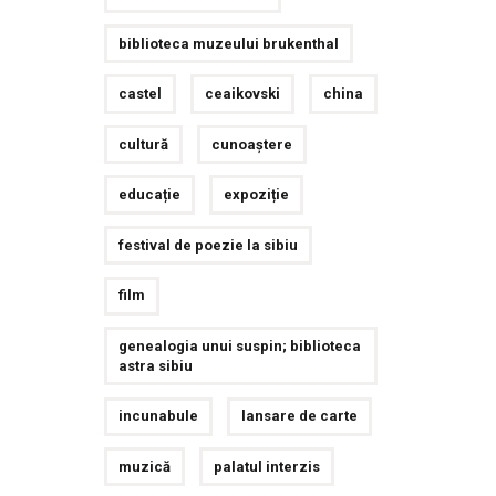
biblioteca muzeului brukenthal
castel
ceaikovski
china
cultură
cunoaștere
educație
expoziție
festival de poezie la sibiu
film
genealogia unui suspin; biblioteca
astra sibiu
incunabule
lansare de carte
muzică
palatul interzis