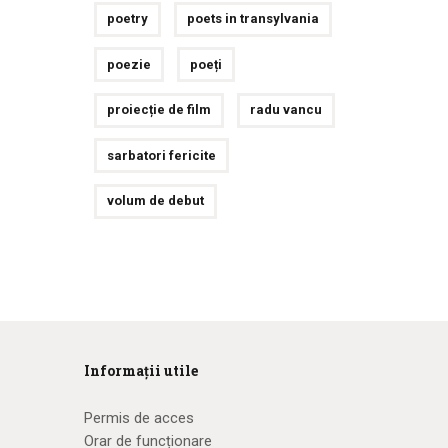
poetry
poets in transylvania
poezie
poeți
proiecție de film
radu vancu
sarbatori fericite
volum de debut
Informații utile
Permis de acces
Orar de funcționare