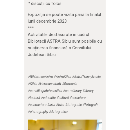
?️ discuții cu folos
Expoziția se poate vizita până la finalul
lunii decembrie 2023.
***
Activitățile desfășurate în cadrul
Bibliotecii ASTRA Sibiu sunt posibile cu
susținerea financiară a Consiliului
Județean Sibiu.
#BibliotecaAstra #AstraSibiu #AstraTransylvania
#Sibiu #Hermannstadt #Romania
#consiliuljudeteansibiu #astralibrary #library
#lectură #educatie #cultură #cercetare
#cunoastere #arta #foto #fotografie #fotografi
#photography #Artografica