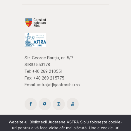
Str. George Barițiu, nr. 5/7
SIBIU 550178
Tel:
+40 269 210551
Fax: +40 269 215775
Email:
astra[at]bjastrasibiu.ro
Website-ul Bibliotecii Județene ASTRA Sibiu folosește cookie-
uri pentru a vă face vizita cât mai plăcută. Unele cookie-uri