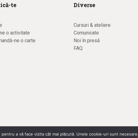
ică-te
Diverse
e
Cursuri & ateliere
e o activitate
Comunicate
andă-ne o carte
Noi în presă
FAQ
 pentru a vă face vizita cât mai plăcută. Unele cookie-uri sunt necesare,