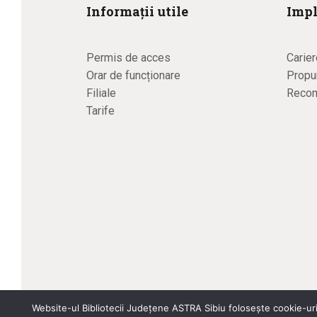
Informații utile
Impl
Permis de acces
Carier
Orar de funcționare
Propun
Filiale
Recom
Tarife
Website-ul Bibliotecii Județene ASTRA Sibiu folosește cookie-uri