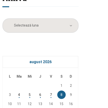
Arhiva
august 2026
L
Ma
Mi
J
V
S
D
1
2
3
4
5
6
7
8
9
10
11
12
13
14
15
16