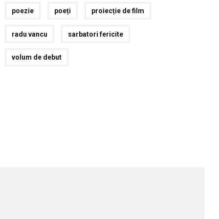
poezie
poeți
proiecție de film
radu vancu
sarbatori fericite
volum de debut