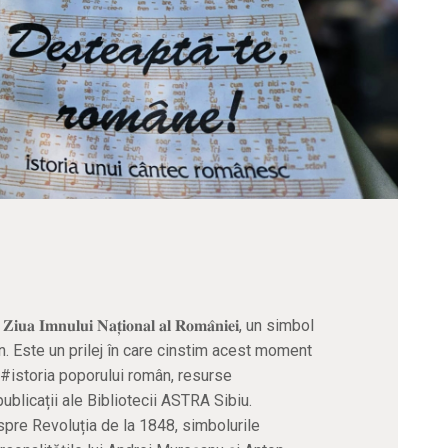
𝐧𝐮𝐥𝐮𝐢 𝐍𝐚𝐭̦𝐢𝐨𝐧𝐚𝐥 𝐚𝐥 𝐑𝐨𝐦𝐚̂𝐧𝐢𝐞𝐢, un simbol
mân. Este un prilej în care cinstim acest moment
#istoria poporului român, resurse
ublicații ale Bibliotecii ASTRA Sibiu.
pre Revoluția de la 1848, simbolurile