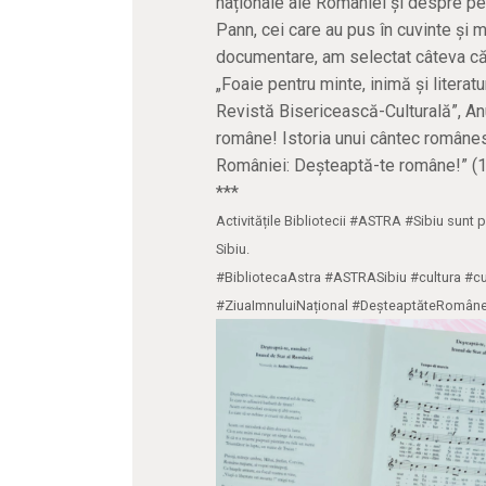
naționale ale României și despre per
Pann, cei care au pus în cuvinte și mu
documentare, am selectat câteva cărț
„Foaie pentru minte, inimă și literatu
Revistă Bisericească-Culturală”, Anu
române! Istoria unui cântec românes
României: Deşteaptă-te române!” (1
***
Activitățile Bibliotecii #ASTRA #Sibiu sunt 
Sibiu.
#BibliotecaAstra #ASTRASibiu #cultura #cu
#ZiuaImnuluiNațional #DeșteaptăteRomân