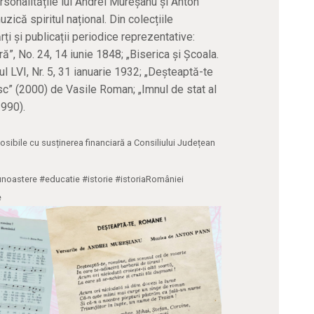
sonalitățile lui Andrei Mureșanu și Anton
zică spiritul național. Din colecțiile
i și publicații periodice reprezentative:
ră”, No. 24, 14 iunie 1848; „Biserica și Școala.
l LVI, Nr. 5, 31 ianuarie 1932; „Deşteaptă-te
c” (2000) de Vasile Roman; „Imnul de stat al
990).
posibile cu susținerea financiară a Consiliului Județean
noastere #educatie #istorie #istoriaRomâniei
e