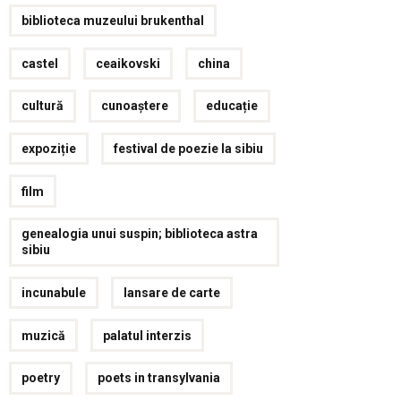
biblioteca muzeului brukenthal
castel
ceaikovski
china
cultură
cunoaștere
educație
expoziție
festival de poezie la sibiu
film
genealogia unui suspin; biblioteca astra
sibiu
incunabule
lansare de carte
muzică
palatul interzis
poetry
poets in transylvania