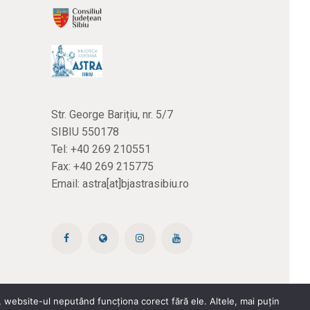
Str. George Barițiu, nr. 5/7
SIBIU 550178
Tel:
+40 269 210551
Fax: +40 269 215775
Email:
astra[at]bjastrasibiu.ro
 website-ul neputând funcționa corect fără ele. Altele, mai puțin