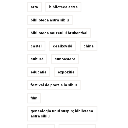
arta
biblioteca astra
biblioteca astra sibiu
biblioteca muzeului brukenthal
castel
ceaikovski
china
cultură
cunoaștere
educație
expoziție
festival de poezie la sibiu
film
genealogia unui suspin; biblioteca
astra sibiu