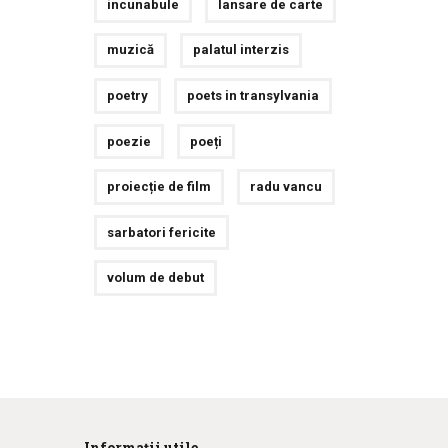
incunabule
lansare de carte
muzică
palatul interzis
poetry
poets in transylvania
poezie
poeți
proiecție de film
radu vancu
sarbatori fericite
volum de debut
Informații utile