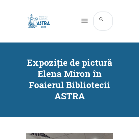
CATALOG ONLINE
DESPRE NOI
Expoziție de pictură
RESURSE
Elena Miron în
SERVICII
Foaierul Bibliotecii
INFORMAȚII UTILE
ASTRA
BLOG
CONTACT
CONTUL MEU