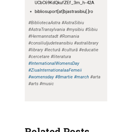
UCbC69KdQkufZEf_3m_h-42A
bibliosuport[at]bjastrasibiu[.]ro
#BibliotecaAstra #AstraSibiu
#AstraTransylvania #mysibiu #Sibiu
#Hermannstadt #Romania
#consiliuljudeteansibiu #astralibrary
#library #lectură #cultură #educatie
#cercetare #literatura
#InternationalWomensDay
#ZiuaInternationalaaFemeii
#womensday
#8martie
#march
#arta
#arts #music
Related Posts