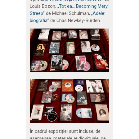
Louis Bozon,
„Tot ea… Becoming Meryl
Streep”
de Michael Schulman,
„Adele:
biografia”
de Chas Newkey-Burden.
În cadrul expoziției sunt incluse, de
asemenea, materiale audiovizuale, pe