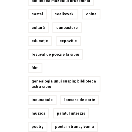
biblioteca muzeului brukenthal
castel
ceaikovski
china
cultură
cunoaștere
educație
expoziție
festival de poezie la sibiu
film
genealogia unui suspin; biblioteca
astra sibiu
incunabule
lansare de carte
muzică
palatul interzis
poetry
poets in transylvania