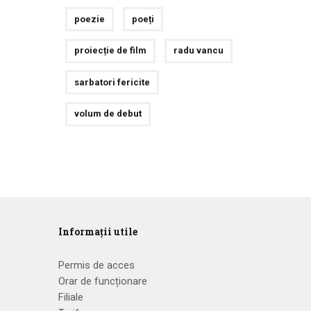
poezie
poeți
proiecție de film
radu vancu
sarbatori fericite
volum de debut
Informații utile
Permis de acces
Orar de funcționare
Filiale