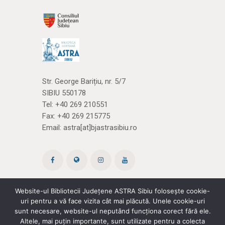
Str. George Barițiu, nr. 5/7
SIBIU 550178
Tel:
+40 269 210551
Fax: +40 269 215775
Email:
astra[at]bjastrasibiu.ro
Website-ul Bibliotecii Județene ASTRA Sibiu folosește cookie-
uri pentru a vă face vizita cât mai plăcută. Unele cookie-uri
Site creat de ROPARDO
(și noi
cărțile)
sunt necesare, website-ul neputând funcționa corect fără ele.
Altele, mai puțin importante, sunt utilizate pentru a colecta