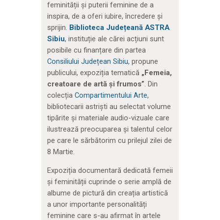
feminității și puterii feminine de a
inspira, de a oferi iubire, încredere și
sprijin.
Biblioteca Județeană ASTRA
Sibiu
, instituție ale cărei acțiuni sunt
posibile cu finanțare din partea
Consiliului Județean Sibiu
, propune
publicului, expoziția tematică
„Femeia,
creatoare de artă și frumos”
. Din
colecția
Compartimentului Arte
,
bibliotecarii astriști au selectat volume
tipărite și materiale audio-vizuale care
ilustrează preocuparea și talentul celor
pe care le sărbătorim cu prilejul zilei de
8 Martie.
Expoziția documentară dedicată femeii
și feminității cuprinde o serie amplă de
albume de pictură din creația artistică
a unor importante personalități
feminine care s-au afirmat în artele