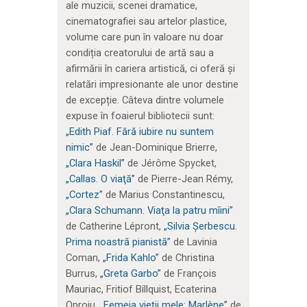
ale muzicii, scenei dramatice,
cinematografiei sau artelor plastice,
volume care pun în valoare nu doar
condiția creatorului de artă sau a
afirmării în cariera artistică, ci oferă și
relatări impresionante ale unor destine
de excepție. Câteva dintre volumele
expuse în foaierul bibliotecii sunt:
„Edith Piaf. Fără iubire nu suntem
nimic”
de Jean-Dominique Brierre,
„Clara Haskil”
de Jérôme Spycket,
„Callas. O viaţă”
de Pierre-Jean Rémy,
„Cortez”
de Marius Constantinescu,
„Clara Schumann. Viaţa la patru mîini”
de Catherine Lépront,
„Silvia Șerbescu.
Prima noastră pianistă”
de Lavinia
Coman,
„Frida Kahlo”
de Christina
Burrus,
„Greta Garbo”
de François
Mauriac, Fritiof Billquist, Ecaterina
Oproiu,
„Femeia vieţii mele: Marlène”
de