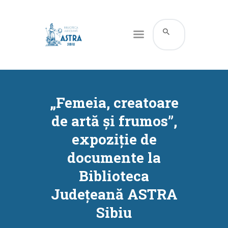
CATALOG ONLINE
DESPRE NOI
„Femeia, creatoare
RESURSE
de artă și frumos”,
SERVICII
expoziție de
INFORMAȚII UTILE
documente la
BLOG
Biblioteca
CONTACT
Județeană ASTRA
CONTUL MEU
Sibiu