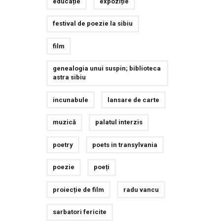
educație
expoziție
festival de poezie la sibiu
film
genealogia unui suspin; biblioteca
astra sibiu
incunabule
lansare de carte
muzică
palatul interzis
poetry
poets in transylvania
poezie
poeți
proiecție de film
radu vancu
sarbatori fericite