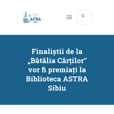
CATALOG ONLINE
DESPRE NOI
Finaliștii de la
RESURSE
„Bătălia Cărților”
SERVICII
vor fi premiați la
INFORMAȚII UTILE
Biblioteca ASTRA
BLOG
Sibiu
CONTACT
CONTUL MEU