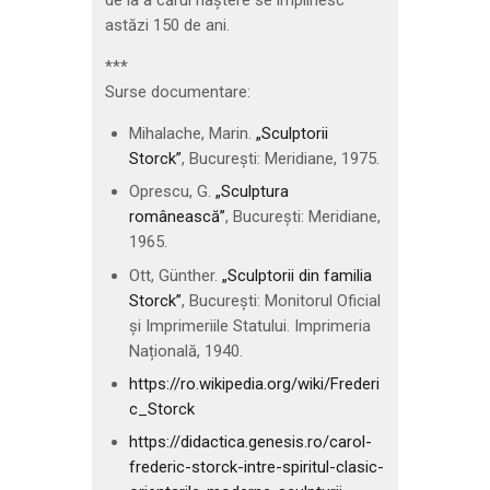
astăzi 150 de ani.
***
Surse documentare:
Mihalache, Marin.
„Sculptorii
Storck”
, București: Meridiane, 1975.
Oprescu, G.
„Sculptura
românească”
, Bucureşti: Meridiane,
1965.
Ott, Günther.
„Sculptorii din familia
Storck”
, Bucureşti: Monitorul Oficial
și Imprimeriile Statului. Imprimeria
Națională, 1940.
https://ro.wikipedia.org/wiki/Frederi
c_Storck
https://didactica.genesis.ro/carol-
frederic-storck-intre-spiritul-clasic-