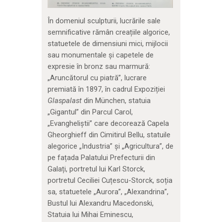
În domeniul sculpturii, lucrările sale
semnificative rămân creațiile algorice,
statuetele de dimensiuni mici, mijlocii
sau monumentale și capetele de
expresie în bronz sau marmură:
„Aruncătorul cu piatră”, lucrare
premiată în 1897, în cadrul Expoziției
Glaspalast
din München, statuia
„Gigantul” din Parcul Carol,
„Evangheliștii” care decorează Capela
Gheorghieff din Cimitirul Bellu, statuile
alegorice „Industria” și „Agricultura”, de
pe fațada Palatului Prefecturii din
Galați, portretul lui Karl Storck,
portretul Ceciliei Cuțescu-Storck, soția
sa, statuetele „Aurora”, „Alexandrina”,
Bustul lui Alexandru Macedonski,
Statuia lui Mihai Eminescu,