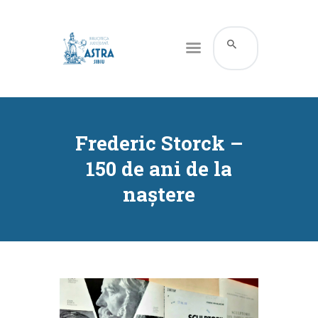
CATALOG ONLINE
DESPRE NOI
Frederic Storck –
RESURSE
150 de ani de la
SERVICII
naștere
INFORMAȚII UTILE
BLOG
CONTACT
CONTUL MEU