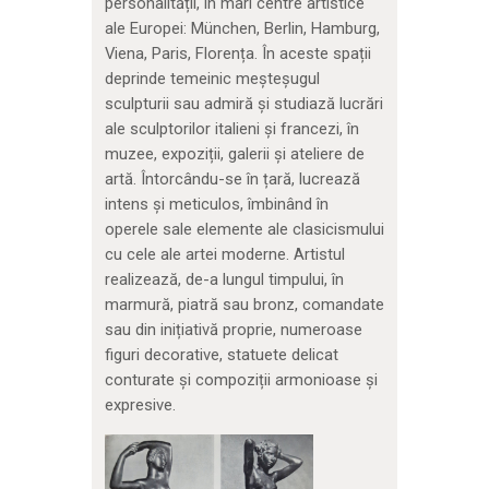
personalității, în mari centre artistice
ale Europei: München, Berlin, Hamburg,
Viena, Paris, Florența. În aceste spații
deprinde temeinic meșteșugul
sculpturii sau admiră și studiază lucrări
ale sculptorilor italieni și francezi, în
muzee, expoziții, galerii și ateliere de
artă. Întorcându-se în țară, lucrează
intens și meticulos, îmbinând în
operele sale elemente ale clasicismului
cu cele ale artei moderne. Artistul
realizează, de-a lungul timpului, în
marmură, piatră sau bronz, comandate
sau din inițiativă proprie, numeroase
figuri decorative, statuete delicat
conturate și compoziții armonioase și
expresive.