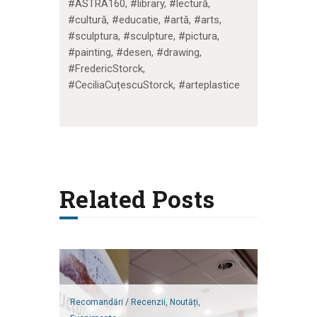
#ASTRA160, #library, #lectură,
#cultură, #educatie, #artă, #arts,
#sculptura, #sculpture, #pictura,
#painting, #desen, #drawing,
#FredericStorck,
#CeciliaCuțescuStorck, #arteplastice
Related Posts
Recomandări / Recenzii,
Noutăți,