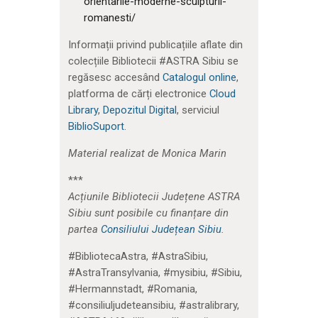
orientarile-moderne-sculpturii-
romanesti/
Informații privind publicațiile aflate din
colecțiile Bibliotecii #ASTRA Sibiu se
regăsesc accesând
Catalogul online
,
platforma de cărți electronice
Cloud
Library
,
Depozitul Digital
, serviciul
BiblioSuport
.
Material realizat de Monica Marin
***
Acțiunile Bibliotecii Județene ASTRA
Sibiu sunt posibile cu finanțare din
partea
Consiliului Județean Sibiu
.
#BibliotecaAstra, #AstraSibiu,
#AstraTransylvania, #mysibiu, #Sibiu,
#Hermannstadt, #Romania,
#consiliuljudeteansibiu, #astralibrary,