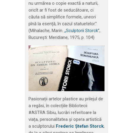
nu urmărea o copie exactă a naturii,
oricît ar fi fost de seducătoare, ci
căuta să simplifice formele, uneori
pînă la esență, în cazul statuetelor.”
(Mihalache, Marin.
„Sculptorii Storck”
,
București: Meridiane, 1975, p. 104)
Pasionații artelor plastice au prilejul de
a regăsi, în colecțiile Bibliotecii
#ASTRA Sibiu, lucrări referitoare la
viața, personalitatea și opera artistică
a sculptorului
Frederic Ștefan Storck
,
de la a cărui naștere se împlinesc