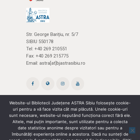
Str. George Barițiu, nr. 5/7
SIBIU 550178
Tel:
+40 269 210551
Fax: +40 269 215775
Email:
astra[at]bjastrasibiu.ro
Website-ul Bibliotecii Județene ASTRA Sibiu folosește cookie-
uri pentru a vă face vizita cât mai plăcută. Unele cookie-uri
Site creat de ROPARDO
(și noi
cărțile)
sunt necesare, website-ul neputând funcționa corect fără ele.
Altele, mai puțin importante, sunt utilizate pentru a colecta
date statistice anonime despre vizitatori sau pentru a
Politica de confidențialitate
|
Termeni și
îmbunătăți experiența online a acestora. Dacă nu sunteți de