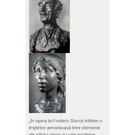
„În opera lui Frederic Storck întîlnim o
împletire armonioasă între elemente
ale stilului clasic cu cele moderne.