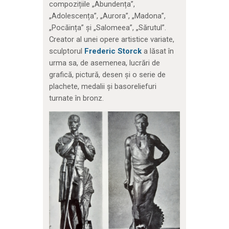
compozițiile „Abundența”,
„Adolescența”, „Aurora”, „Madona”,
„Pocăința” și „Salomeea”, „Sărutul”.
Creator al unei opere artistice variate,
sculptorul
Frederic Storck
a lăsat în
urma sa, de asemenea, lucrări de
grafică, pictură, desen și o serie de
plachete, medalii și basoreliefuri
turnate în bronz.