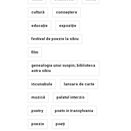
cultură
cunoaștere
educație
expoziție
festival de poezie la sibiu
film
genealogia unui suspin; biblioteca
astra sibiu
incunabule
lansare de carte
muzică
palatul interzis
poetry
poets in transylvania
poezie
poeți