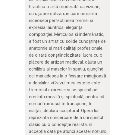
Practica o artă moderată ca viziune,
cu ușoare stilizări, în care urmărea
îndeosebi perfecțiunea formei și
expresia lăuntrică, eleganța
compoziției. Meticulos și indemânatic,
a fost un artist cu solide cunoștințe de
anatomie și mari calități profesionale,
de o rară conștiinciozitate; lucra cu o
plăcere de artizan medieval, căuta un
echilibru al maselor în spațiu, ajungînd
cel mai adesea la o finisare minuțioasă
a detaliilor. «Crezul meu estetic este
frumosul expresiei și se sprijină pe
credința morală și spirituală, pentru că
numai frumosul te transpune, te
înalță», declara sculptorul. Opera lui
reprezintă o încercare de a uni spiritul
clasic cu o concepție realistă, în
accepția dată pe atunci acestei noțiuni;