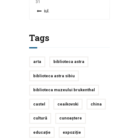
31
« iul.
Tags
arta
biblioteca astra
biblioteca astra sibiu
biblioteca muzeului brukenthal
castel
ceaikovski
china
cultură
cunoaștere
educație
expoziție