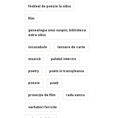
festival de poezie la sibiu
film
genealogia unui suspin; biblioteca
astra sibiu
incunabule
lansare de carte
muzică
palatul interzis
poetry
poets in transylvania
poezie
poeți
proiecție de film
radu vancu
sarbatori fericite