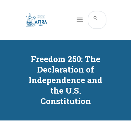
CATALOG ONLINE
DESPRE NOI
Freedom 250: The
RESURSE
Declaration of
SERVICII
Independence and
INFORMAȚII UTILE
the U.S.
BLOG
Constitution
CONTACT
CONTUL MEU