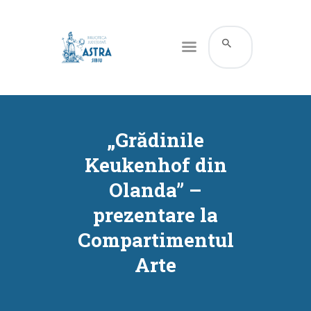
CATALOG ONLINE
DESPRE NOI
„Grădinile
RESURSE
Keukenhof din
SERVICII
Olanda” –
INFORMAȚII UTILE
prezentare la
BLOG
Compartimentul
CONTACT
Arte
CONTUL MEU