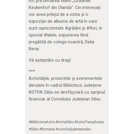
loc prezentarea video „Grădinile
Keukenhof din Olanda”. Cei interesați
vor avea prilejul de a vizita și o
expoziție de albume de artă în care
sunt reprezentate #grădini și #flori, în
special #lalele, expunerea fiind
pregătită de colega noastră, Delia
Berar.
Vă așteptăm cu drag!
***
Activitățile, proiectele și evenimentele
derulate în cadrul Bibliotecii Județene
ASTRA Sibiu se desfășoară cu sprijinul
financiar al Consiliului Județean Sibiu.
#BibliotecaAstra #AstraSibiu #AstraTransylvania
#Sibiu #Romania #consiliuljudeteansibiu