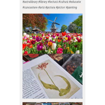
#astralibrary #library #lectură #cultură #educatie
#cunoastere #artă #pictura #pictori #painting