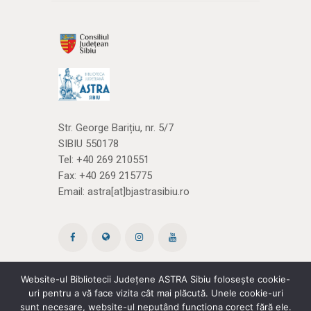
Str. George Barițiu, nr. 5/7
SIBIU 550178
Tel:
+40 269 210551
Fax: +40 269 215775
Email:
astra[at]bjastrasibiu.ro
Website-ul Bibliotecii Județene ASTRA Sibiu folosește cookie-
uri pentru a vă face vizita cât mai plăcută. Unele cookie-uri
Site creat de ROPARDO
(și noi
cărțile)
sunt necesare, website-ul neputând funcționa corect fără ele.