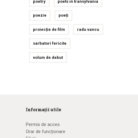
poetry
poets in transylvania
poezie
poeți
proiecție de film
radu vancu
sarbatori fericite
volum de debut
Informații utile
Permis de acces
Orar de funcționare