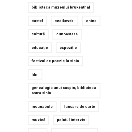
biblioteca muzeului brukenthal
castel
ceaikovski
china
cultură
cunoaștere
educație
expoziție
festival de poezie la sibiu
film
genealogia unui suspin; biblioteca
astra sibiu
incunabule
lansare de carte
muzică
palatul interzis