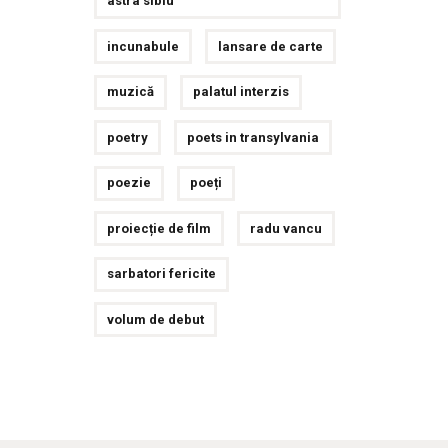
astra sibiu
incunabule
lansare de carte
muzică
palatul interzis
poetry
poets in transylvania
poezie
poeți
proiecție de film
radu vancu
sarbatori fericite
volum de debut