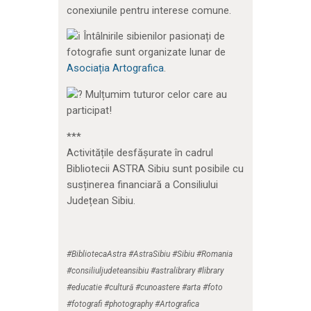
conexiunile pentru interese comune.
Întâlnirile sibienilor pasionați de
fotografie sunt organizate lunar de
Asociația Artografica
.
Mulțumim tuturor celor care au
participat!
***
Activitățile desfășurate în cadrul
Bibliotecii ASTRA Sibiu sunt posibile cu
susținerea financiară a Consiliului
Județean Sibiu.
#BibliotecaAstra #AstraSibiu #Sibiu #Romania
#consiliuljudeteansibiu #astralibrary #library
#educatie #cultură #cunoastere #arta #foto
#fotografi #photography #Artografica