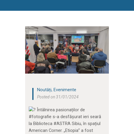
Noutăți
,
Evenimente
Posted on 31/01/2024
Întâlnirea pasionaților de
#fotografie s-a desfășurat ieri seară
la Biblioteca #ASTRA Sibiu, în spațiul
American Corner. „Etiopia” a fost