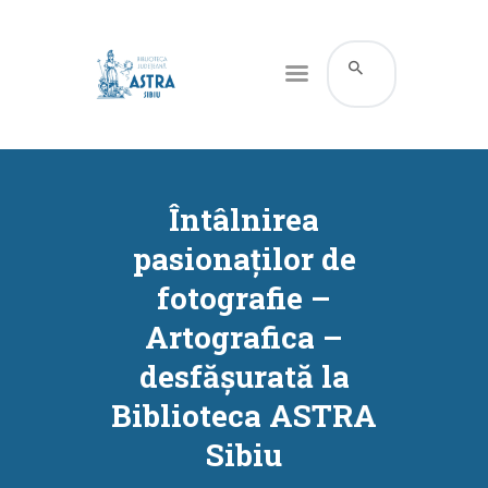
CATALOG ONLINE
DESPRE NOI
Întâlnirea
RESURSE
pasionaților de
SERVICII
fotografie –
INFORMAȚII UTILE
Artografica –
BLOG
desfășurată la
CONTACT
Biblioteca ASTRA
CONTUL MEU
Sibiu