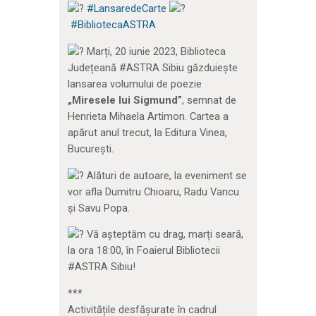
#LansaredeCarte
#BibliotecaASTRA
Marți, 20 iunie 2023, Biblioteca
Județeană #ASTRA Sibiu găzduiește
lansarea volumului de poezie
„Miresele lui Sigmund”
, semnat de
Henrieta Mihaela Artimon. Cartea a
apărut anul trecut, la Editura Vinea,
București.
Alături de autoare, la eveniment se
vor afla Dumitru Chioaru, Radu Vancu
și Savu Popa.
Vă așteptăm cu drag, marți seară,
la ora 18:00, în Foaierul Bibliotecii
#ASTRA Sibiu!
***
Activitățile desfășurate în cadrul