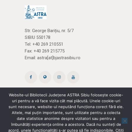
Str. George Barițiu, nr. 5/7
SIBIU 550178
Tel:
+40 269 210551
Fax: +40 269 215775
Email:
astra[at]bjastrasibiu.ro
Website-ul Bibliotecii Județene ASTRA Sibiu folosește cookie-
uri pentru a vă face vizita cât mai plăcută. Unele cookie-uri
Site creat de ROPARDO
(și noi
cărțile)
sunt necesare, website-ul neputând funcționa corect fără ele.
Altele, mai puțin importante, sunt utilizate pentru a colecta
date statistice anonime despre vizitatori sau pentru a
Politica de confidențialitate
|
Termeni și
îmbunătăți experiența online a acestora. Dacă nu sunteți de
acord, unele funcționalități s-ar putea să fie indisponibile. Citiți
condiții