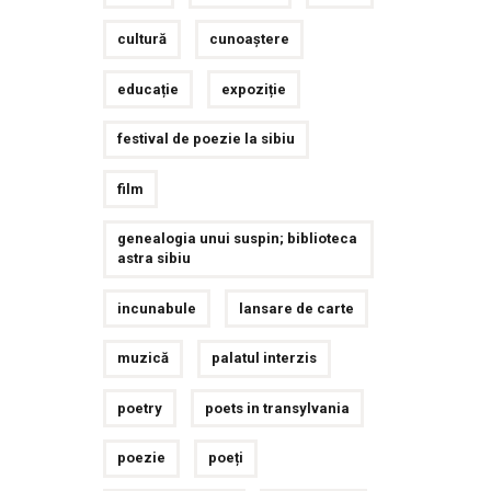
cultură
cunoaștere
educație
expoziție
festival de poezie la sibiu
film
genealogia unui suspin; biblioteca
astra sibiu
incunabule
lansare de carte
muzică
palatul interzis
poetry
poets in transylvania
poezie
poeți