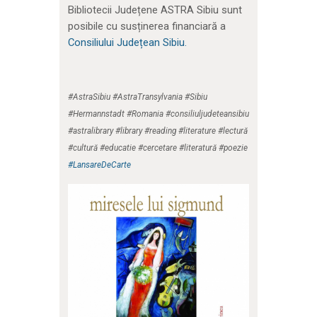
Bibliotecii Județene ASTRA Sibiu sunt
posibile cu susținerea financiară a
Consiliului Județean Sibiu.
#AstraSibiu #AstraTransylvania #Sibiu
#Hermannstadt #Romania #consiliuljudeteansibiu
#astralibrary #library #reading #literature #lectură
#cultură #educatie #cercetare #literatură #poezie
#LansareDeCarte