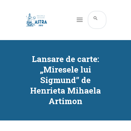
CATALOG ONLINE
DESPRE NOI
Lansare de carte:
RESURSE
„Miresele lui
SERVICII
Sigmund” de
INFORMAȚII UTILE
Henrieta Mihaela
BLOG
Artimon
CONTACT
CONTUL MEU