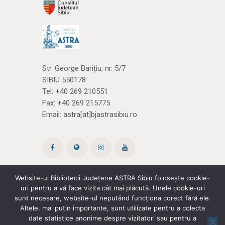
Str. George Barițiu, nr. 5/7
SIBIU 550178
Tel:
+40 269 210551
Fax: +40 269 215775
Email:
astra[at]bjastrasibiu.ro
Website-ul Bibliotecii Județene ASTRA Sibiu folosește cookie-
uri pentru a vă face vizita cât mai plăcută. Unele cookie-uri
Site creat de ROPARDO
(și noi
cărțile)
sunt necesare, website-ul neputând funcționa corect fără ele.
Altele, mai puțin importante, sunt utilizate pentru a colecta
date statistice anonime despre vizitatori sau pentru a