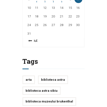
10
11
12
13
14
15
16
17
18
19
20
21
22
23
24
25
26
27
28
29
30
31
« iul.
Tags
arta
biblioteca astra
biblioteca astra sibiu
biblioteca muzeului brukenthal