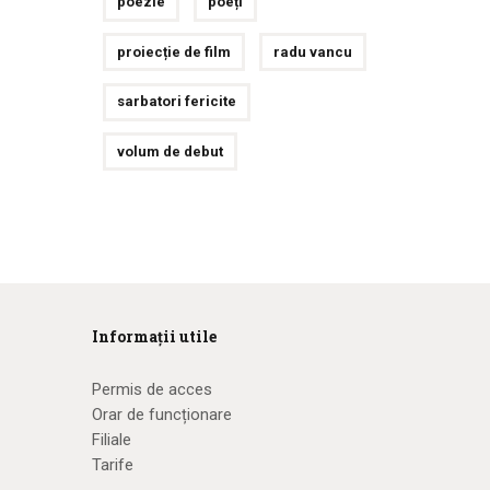
poezie
poeți
proiecție de film
radu vancu
sarbatori fericite
volum de debut
Informații utile
Permis de acces
Orar de funcționare
Filiale
Tarife