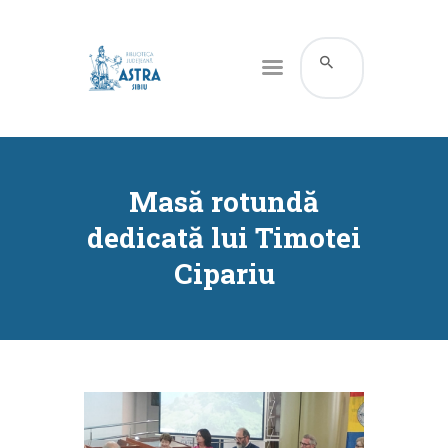
CATALOG ONLINE
DESPRE NOI
Masă rotundă
RESURSE
dedicată lui Timotei
SERVICII
Cipariu
INFORMAȚII UTILE
BLOG
CONTACT
CONTUL MEU