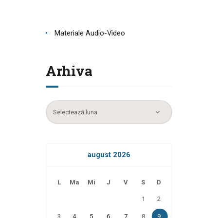
Materiale Audio-Video
Arhiva
Arhiva
august 2026
L
Ma
Mi
J
V
S
D
1
2
3
4
5
6
7
8
9