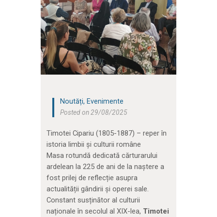
Noutăți
,
Evenimente
Posted on 29/08/2025
Timotei Cipariu (1805-1887) – reper în
istoria limbii și culturii române
Masa rotundă dedicată cărturarului
ardelean la 225 de ani de la naștere a
fost prilej de reflecție asupra
actualității gândirii și operei sale.
Constant susținător al culturii
naționale în secolul al XIX-lea,
Timotei