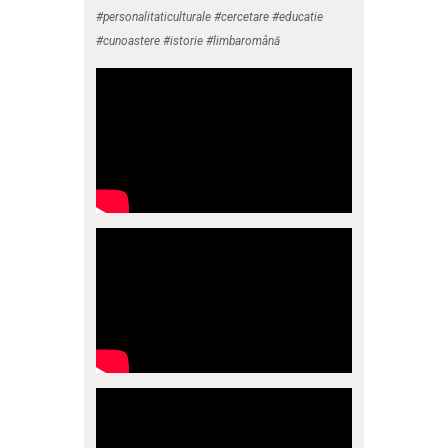
#personalitaticulturale #cercetare #educatie
#cunoastere #istorie #limbaromână