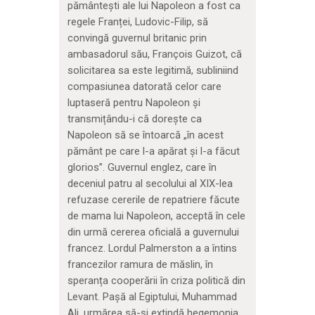
pământești ale lui Napoleon a fost ca
regele Franței, Ludovic-Filip, să
convingă guvernul britanic prin
ambasadorul său, François Guizot, că
solicitarea sa este legitimă, subliniind
compasiunea datorată celor care
luptaseră pentru Napoleon și
transmițându-i că dorește ca
Napoleon să se întoarcă „în acest
pământ pe care l-a apărat și l-a făcut
glorios”. Guvernul englez, care în
deceniul patru al secolului al XIX-lea
refuzase cererile de repatriere făcute
de mama lui Napoleon, acceptă în cele
din urmă cererea oficială a guvernului
francez. Lordul Palmerston a a întins
francezilor ramura de măslin, în
speranța cooperării în criza politică din
Levant. Pașă al Egiptului, Muhammad
Ali, urmărea să-și extindă hegemonia