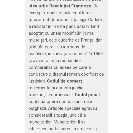
idealurile Revoluției Franceze
. De
exemplu, codul stipula egalitatea
tuturor cetățenilor în fața legii. Codul lui
a rezistat în Franța până astăzi, fiind
adoptat cu unele modificări în mai
multe țări, cele cucerite de Franța, dar
și în țări care l-au introdus de
bunăvoie, inclusiv țara noastră în 1864,
și având o largă răspândire,
comparabilă cu aceea pe care a
cunoscut-o dreptul roman codificat de
Iustinian.
Codul de comerţ
reglementa şi garanta juridic
tranzacţiile comerciale.
Codul penal
continua opera consolidării marii
burghezii. Articole speciale agravau
considerabil situaţia juridică a
muncitorilor. Muncitorilor li se
interzicea participarea la greve şi la