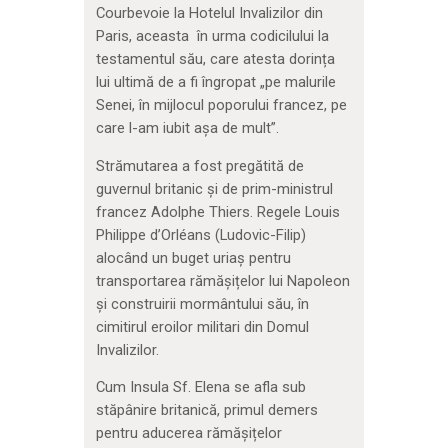
Courbevoie la Hotelul Invalizilor din
Paris, aceasta în urma codicilului la
testamentul său, care atesta dorința
lui ultimă de a fi îngropat „pe malurile
Senei, în mijlocul poporului francez, pe
care l-am iubit așa de mult”.
Strămutarea a fost pregătită de
guvernul britanic și de prim-ministrul
francez Adolphe Thiers. Regele Louis
Philippe d’Orléans (Ludovic-Filip)
alocând un buget uriaș pentru
transportarea rămășițelor lui Napoleon
și construirii mormântului său, în
cimitirul eroilor militari din Domul
Invalizilor.
Cum Insula Sf. Elena se afla sub
stăpânire britanică, primul demers
pentru aducerea rămășițelor