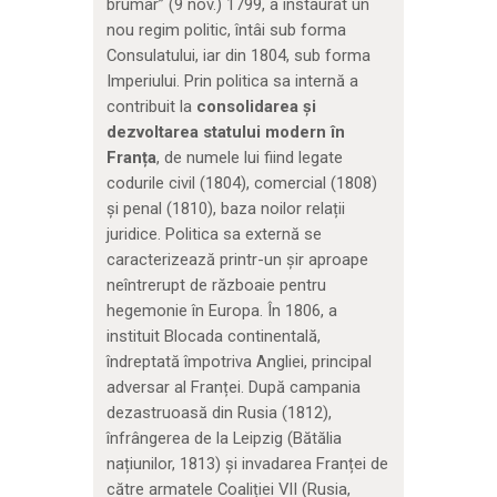
brumar” (9 nov.) 1799, a instaurat un
nou regim politic, întâi sub forma
Consulatului, iar din 1804, sub forma
Imperiului. Prin politica sa internă a
contribuit la
consolidarea și
dezvoltarea statului modern în
Franța
, de numele lui fiind legate
codurile civil (1804), comercial (1808)
și penal (1810), baza noilor relații
juridice. Politica sa externă se
caracterizează printr-un șir aproape
neîntrerupt de războaie pentru
hegemonie în Europa. În 1806, a
instituit Blocada continentală,
îndreptată împotriva Angliei, principal
adversar al Franței. După campania
dezastruoasă din Rusia (1812),
înfrângerea de la Leipzig (Bătălia
națiunilor, 1813) și invadarea Franței de
către armatele Coaliției VII (Rusia,