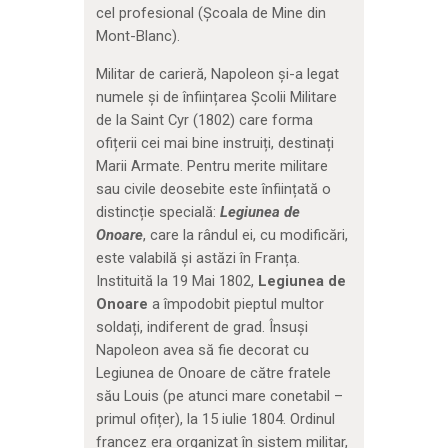
cel profesional (Școala de Mine din
Mont-Blanc).
Militar de carieră, Napoleon și-a legat
numele și de înființarea Școlii Militare
de la Saint Cyr (1802) care forma
ofițerii cei mai bine instruiți, destinați
Marii Armate. Pentru merite militare
sau civile deosebite este înființată o
distincție specială:
Legiunea de
Onoare
, care la rândul ei, cu modificări,
este valabilă și astăzi în Franța.
Instituită la 19 Mai 1802,
Legiunea de
Onoare
a împodobit pieptul multor
soldați, indiferent de grad. Însuși
Napoleon avea să fie decorat cu
Legiunea de Onoare de către fratele
său Louis (pe atunci mare conetabil –
primul ofițer), la 15 iulie 1804. Ordinul
francez era organizat în sistem militar,