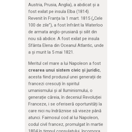
Austria, Prusia, Anglia), a abdicat și a
fost exilat pe insula Elba (1814).
Revenit în Franța la 1 mart. 1815 („Cele
100 de zile”), a fost înfrânt la Waterloo
de armata anglo-prusiană și silit din
nou să abdice. A fost exilat pe insula
Sfânta Elena din Oceanul Atlantic, unde
a și murit la 5 mai 1821.
Meritul cel mare a lui Napoleon a fost
crearea unui sistem civic și juridic
,
acesta fiind produsul unei generații de
francezi crescuți în spiritul
umanismului și al Iluminismului, o
generație căreia, în deceniul Revoluției
Franceze, i se oferiseră oportunități la
care nici nu îndrăznise să viseze până
atunci. Faimosul cod al lui Napoleon,
codul civil francez, promulgat în martie
1804 în timpul consulatului, încorpora