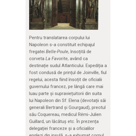
Pentru translatarea corpului lui
Napoleon s-a constituit echipajul
fregatei
Belle-Poule
, însoțită de
corveta
La Favorite
, având ca
destinație sudul Atlanticului. Expediția a
fost condusă de prințul de Joinville, fiul
regelui, acesta fiind însoțit de oficialii
guvernului francez, pe lângă care mai
luau parte și supraviețuitorii din suita
lui Napoleon din Sf. Elena (devotații săi
generali Bertrand și Gourgaud), preotul
său Coquereau, medicul Rémi-Julien
Guillard, un lăcătuș etc. În prezența
delegației franceze și a oficialilor
englezi din insulă, s-a exhumat corpul