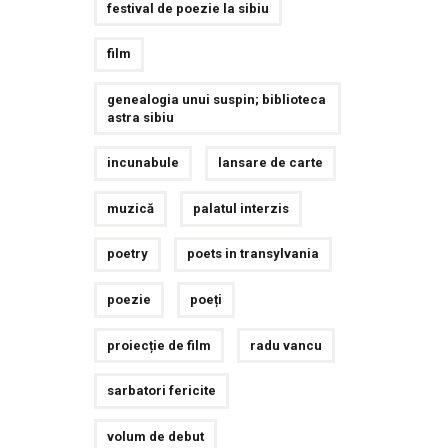
festival de poezie la sibiu
film
genealogia unui suspin; biblioteca
astra sibiu
incunabule
lansare de carte
muzică
palatul interzis
poetry
poets in transylvania
poezie
poeți
proiecție de film
radu vancu
sarbatori fericite
volum de debut