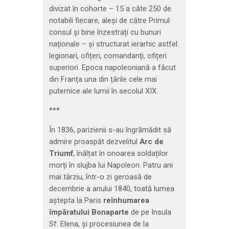
divizat în cohorte – 15 a câte 250 de
notabili fiecare, aleși de către Primul
consul și bine înzestrați cu bunuri
naționale – și structurat ierarhic astfel:
legionari, ofițeri, comandanți, ofițeri
superiori. Epoca napoleoniană a făcut
din Franța una din țările cele mai
puternice ale lumii în secolul XIX.
***
În 1836, parizienii s-au îngrămădit să
admire proaspăt dezvelitul
Arc de
Triumf
, înălțat în onoarea soldaților
morți în slujba lui Napoleon. Patru ani
mai târziu, într-o zi geroasă de
decembrie a anului 1840, toată lumea
aștepta la Paris
reînhumarea
împăratului Bonaparte
de pe Insula
Sf. Elena, și procesiunea de la