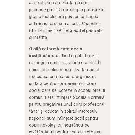
asociaţii sub ameninţarea unor
pedepse grele. Chiar simpla părăsire în
grup a lucrului era pedepsită. Legea
antimuncitorească a lui Le Chapelier
(din 14 iunie 1791) era astfel păstrată
şi întărită.
O altă reformă este cea a
învățământului
, fiind create licee a
căror grijă cade în sarcina statului. În
opinia primului consul, învățământul
trebuia să primească o organizare
unitară pentru formarea unui corp
social care să lucreze în scopul binelui
comun. Este înființată Școala Normală
pentru pregătirea unui corp profesoral
tânăr și educat în spiritul interesului
național, sunt înființate școli pentru
copiii nevoiașilor, neuitându-se
învățământul pentru tinerele fete sau