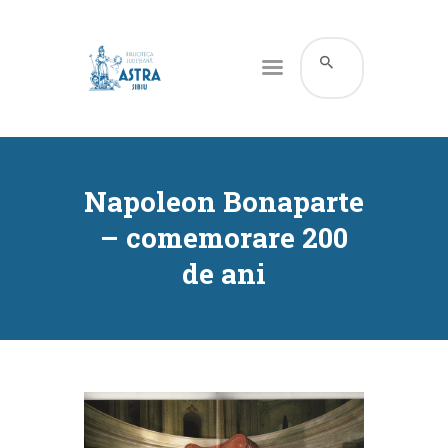
CATALOG ONLINE
DESPRE NOI
Napoleon Bonaparte
RESURSE
– comemorare 200
SERVICII
de ani
INFORMAȚII UTILE
BLOG
CONTACT
CONTUL MEU