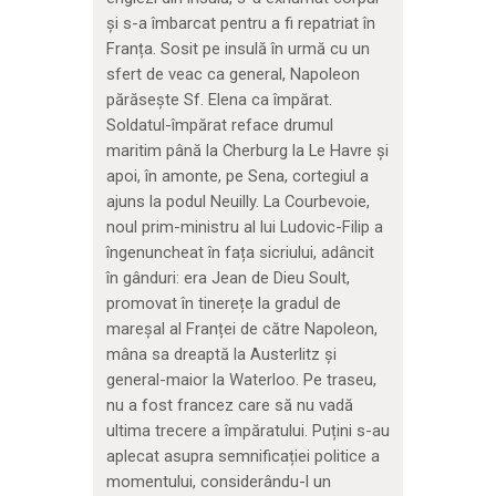
și s-a îmbarcat pentru a fi repatriat în
Franța. Sosit pe insulă în urmă cu un
sfert de veac ca general, Napoleon
părăsește Sf. Elena ca împărat.
Soldatul-împărat reface drumul
maritim până la Cherburg la Le Havre și
apoi, în amonte, pe Sena, cortegiul a
ajuns la podul Neuilly. La Courbevoie,
noul prim-ministru al lui Ludovic-Filip a
îngenuncheat în fața sicriului, adâncit
în gânduri: era Jean de Dieu Soult,
promovat în tinerețe la gradul de
mareșal al Franței de către Napoleon,
mâna sa dreaptă la Austerlitz și
general-maior la Waterloo. Pe traseu,
nu a fost francez care să nu vadă
ultima trecere a împăratului. Puțini s-au
aplecat asupra semnificației politice a
momentului, considerându-l un