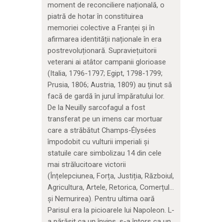
moment de reconciliere națională, o
piatră de hotar în constituirea
memoriei colective a Franței și în
afirmarea identității naționale în era
postrevoluționară. Supraviețuitorii
veterani ai atâtor campanii glorioase
(Italia, 1796-1797; Egipt, 1798-1799;
Prusia, 1806; Austria, 1809) au ținut să
facă de gardă în jurul împăratului lor.
De la Neuilly sarcofagul a fost
transferat pe un imens car mortuar
care a străbătut Champs-Élysées
împodobit cu vulturii imperiali și
statuile care simbolizau 14 din cele
mai strălucitoare victorii
(Înțelepciunea, Forța, Justiția, Războiul,
Agricultura, Artele, Retorica, Comerțul…
și Nemurirea). Pentru ultima oară
Parisul era la picioarele lui Napoleon. L-
a părăsit ca un învins, s-a întors ca un