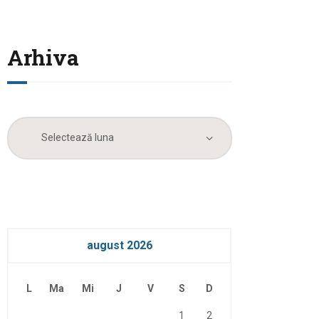
Arhiva
Arhiva
august 2026
L
Ma
Mi
J
V
S
D
1
2