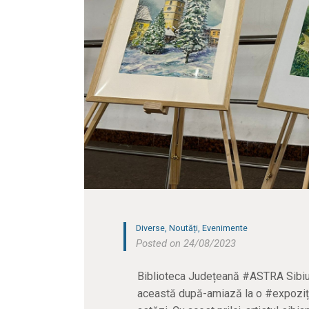
Diverse
,
Noutăți
,
Evenimente
Posted on 24/08/2023
Biblioteca Județeană #ASTRA Sibiu,
această după-amiază la o #expoziție