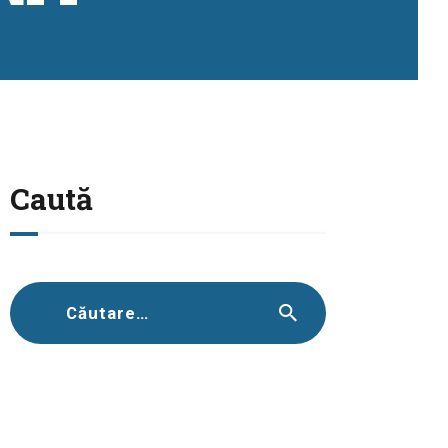
Caută
Caută
după: