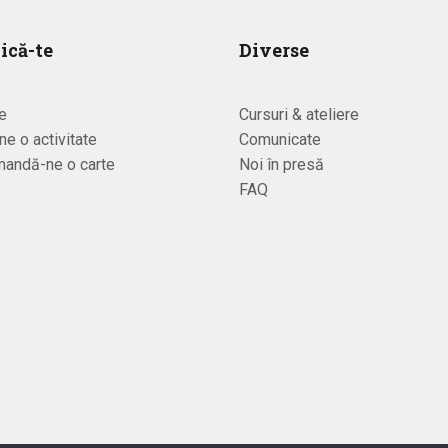
ică-te
Diverse
e
Cursuri & ateliere
e o activitate
Comunicate
andă-ne o carte
Noi în presă
FAQ