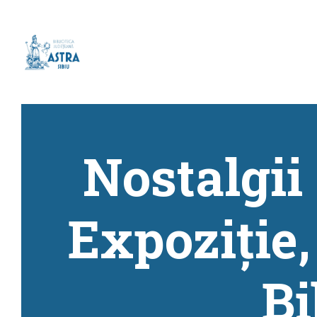
Nostalgii
Expoziție,
Bi