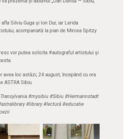
ian va prezenta și albumul „Dan Dănilă — Sibiu,
fla Silviu Guga și Ion Dur, iar Lerida
rtistului, acompaniată la pian de Mircea Spitzy
resc vor putea solicita #autograful artistului și
cesta.
r avea loc astăzi, 24 august, începând cu ora
ene ASTRA Sibiu.
raTransylvania #mysibiu #Sibiu #Hermannstadt
stralibrary #library #lectură #educatie
oezii