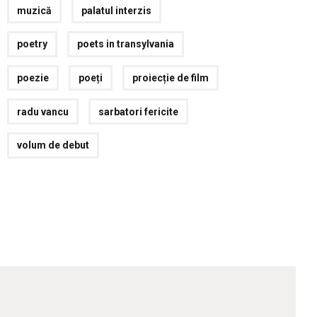
muzică
palatul interzis
poetry
poets in transylvania
poezie
poeți
proiecție de film
radu vancu
sarbatori fericite
volum de debut