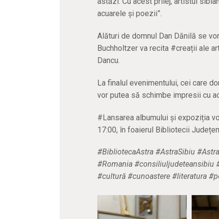
astăzi. Cu acest prilej, artistul sib
acuarele și poezii”.
Alături de domnul Dan Dănilă se vor a
Buchholtzer va recita #creații ale a
Dancu.
La finalul evenimentului, cei care do
vor putea să schimbe impresii cu a
#Lansarea albumului și expoziția vo
17:00, în foaierul Bibliotecii Județ
#BibliotecaAstra #AstraSibiu #Ast
#Romania #consiliuljudeteansibiu #a
#cultură #cunoastere #literatura #p