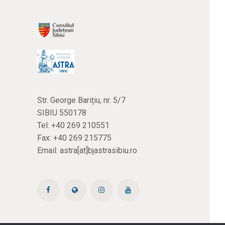
Str. George Barițiu, nr. 5/7
SIBIU 550178
Tel:
+40 269 210551
Fax: +40 269 215775
Email:
astra[at]bjastrasibiu.ro