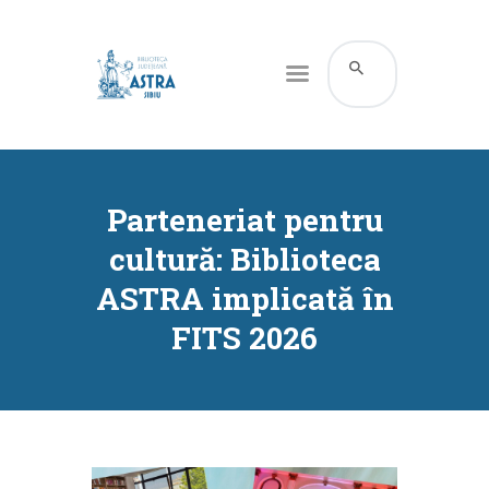
CATALOG ONLINE
DESPRE NOI
Parteneriat pentru
RESURSE
cultură: Biblioteca
SERVICII
ASTRA implicată în
INFORMAȚII UTILE
FITS 2026
BLOG
CONTACT
CONTUL MEU