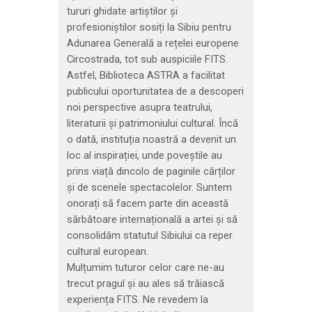
tururi ghidate artiștilor și
profesioniștilor sosiți la Sibiu pentru
Adunarea Generală a rețelei europene
Circostrada, tot sub auspiciile FITS.
Astfel, Biblioteca ASTRA a facilitat
publicului oportunitatea de a descoperi
noi perspective asupra teatrului,
literaturii și patrimoniului cultural. Încă
o dată, instituția noastră a devenit un
loc al inspirației, unde poveștile au
prins viață dincolo de paginile cărților
și de scenele spectacolelor. Suntem
onorați să facem parte din această
sărbătoare internațională a artei și să
consolidăm statutul Sibiului ca reper
cultural european.
Mulțumim tuturor celor care ne-au
trecut pragul și au ales să trăiască
experiența FITS. Ne revedem la