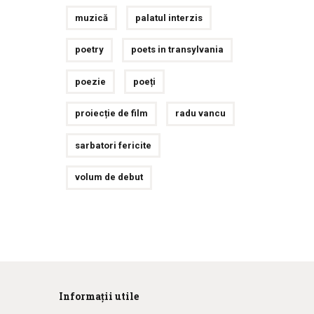
muzică
palatul interzis
poetry
poets in transylvania
poezie
poeți
proiecție de film
radu vancu
sarbatori fericite
volum de debut
Informații utile