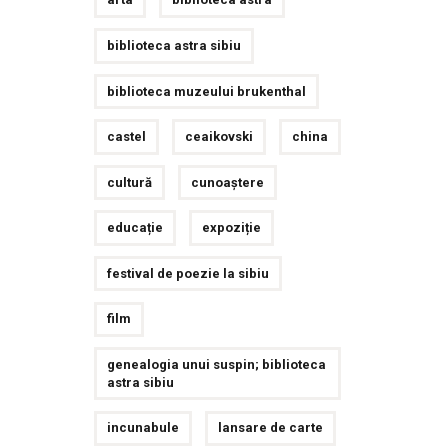
biblioteca astra sibiu
biblioteca muzeului brukenthal
castel
ceaikovski
china
cultură
cunoaștere
educație
expoziție
festival de poezie la sibiu
film
genealogia unui suspin; biblioteca
astra sibiu
incunabule
lansare de carte