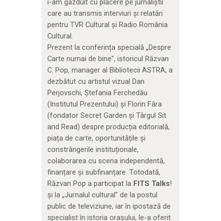
i-am găzduit cu plăcere pe jurnaliștii
care au transmis interviuri și relatări
pentru TVR Cultural și Radio România
Cultural.
Prezent la conferința specială „Despre
Carte numai de bine”, istoricul Răzvan
C. Pop, manager al Bibliotecii ASTRA, a
dezbătut cu artistul vizual Dan
Perjovschi, Ștefania Ferchedău
(Institutul Prezentului) și Florin Fâra
(fondator Secret Garden și Târgul Sit
and Read) despre producția editorială,
piața de carte, oportunitățile și
constrângerile instituționale,
colaborarea cu scena independentă,
finanțare și subfinanțare. Totodată,
Răzvan Pop a participat la
FITS Talks
!
și la „Jurnalul cultural” de la postul
public de televiziune, iar în ipostază de
specialist în istoria orașului, le-a oferit