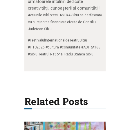
următoarele întâlniri dedicate
creativității, cunoașterii și comunității!
Acțiunile Bibliotecii ASTRA Sibiu se desfășoară
cu susținerea financiară oferită de Consiliul
Judetean Sibiu.
#FestivalulInternaționaldeTeatruSibiu
#FITS2026 #cultura #comunitate #ASTRA165
#Sibiu Teatrul Național Radu Stanca Sibiu
Related Posts