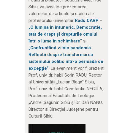
Foaierul Bibliotecii Județene #ASTRA
Sibiu, va avea loc prezentarea
volumelor de articole și eseuri ale
profesorului universitar
Radu CARP
–
„O lumina în intuneric. Democratie,
stat de drept și drepturile omului
într-o lume în schimbare”
și
„Confruntând zilnic pandemia.
Reflectii despre transformarea
sistemului politic într-o perioadă de
excepție”
. La eveniment vor fi prezenți
Prof. univ. dr. habil Sorin RADU, Rector
al Universității „Lucian Blaga” Sibiu,
Prof. univ. dr. habil Constantin NECULA,
Prodecan al Facultății de Teologie
„Andrei Șaguna” Sibiu și Dr. Dan NANU,
Director al Direcției Județene pentru
Cultură Sibiu.