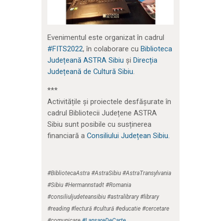
Evenimentul este organizat în cadrul
#FITS2022
, în colaborare cu
Biblioteca
Județeană ASTRA Sibiu
și
Direcția
Județeană de Cultură Sibiu
.
***
Activitățile și proiectele desfășurate în
cadrul Bibliotecii Județene ASTRA
Sibiu sunt posibile cu susținerea
financiară a
Consiliului Județean Sibiu.
#BibliotecaAstra #AstraSibiu #AstraTransylvania
#Sibiu #Hermannstadt #Romania
#consiliuljudeteansibiu #astralibrary #library
#reading #lectură #cultură #educatie #cercetare
#comunicare
#LansareDeCarte