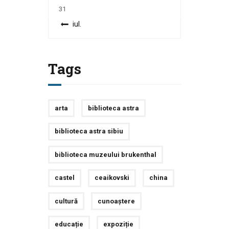
31
« iul.
Tags
arta
biblioteca astra
biblioteca astra sibiu
biblioteca muzeului brukenthal
castel
ceaikovski
china
cultură
cunoaștere
educație
expoziție