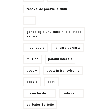
festival de poezie la sibiu
film
genealogia unui suspin; biblioteca
astra sibiu
incunabule
lansare de carte
muzică
palatul interzis
poetry
poets in transylvania
poezie
poeți
proiecție de film
radu vancu
sarbatori fericite