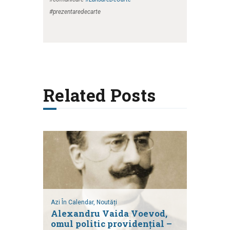
#prezentaredecarte
Related Posts
Azi În Calendar,
Noutăți
Alexandru Vaida Voevod,
omul politic providențial –