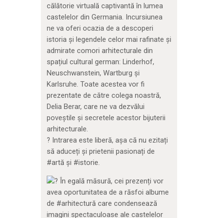
călătorie virtuală captivantă în lumea
castelelor din Germania. Incursiunea
ne va oferi ocazia de a descoperi
istoria și legendele celor mai rafinate și
admirate comori arhitecturale din
spațiul cultural german: Linderhof,
Neuschwanstein, Wartburg și
Karlsruhe. Toate acestea vor fi
prezentate de către colega noastră,
Delia Berar, care ne va dezvălui
poveștile și secretele acestor bijuterii
arhitecturale.
?
Intrarea este liberă, așa că nu ezitați
să aduceți și prietenii pasionați de
#artă și #istorie.
În egală măsură, cei prezenți vor
avea oportunitatea de a răsfoi albume
de #arhitectură care condensează
imagini spectaculoase ale castelelor