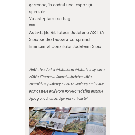
germane, în cadrul unei expoziții
speciale.
Vă așteptăm cu drag!
***
Activitățile Bibliotecii Județene ASTRA
Sibiu se desfășoară cu sprijinul
financiar al Consiliului Județean Sibiu.
#BibliotecaAstra #AstraSibiu #AstraTransylvania
#Sibiu #Romania #consiliuljudeteansibiu
#astralibrary #library #lectură #cultură #educatie
#cunoastere #călătorii #proiecțiedefilm #istorie
#geografie #turism #germania #castel