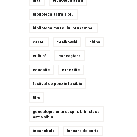
arta
biblioteca astra
biblioteca astra sibiu
biblioteca muzeului brukenthal
castel
ceaikovski
china
cultură
cunoaștere
educație
expoziție
festival de poezie la sibiu
film
genealogia unui suspin; biblioteca
astra sibiu
incunabule
lansare de carte