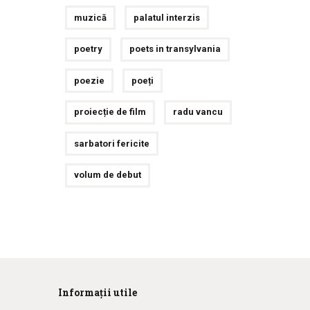
muzică
palatul interzis
poetry
poets in transylvania
poezie
poeți
proiecție de film
radu vancu
sarbatori fericite
volum de debut
Informații utile