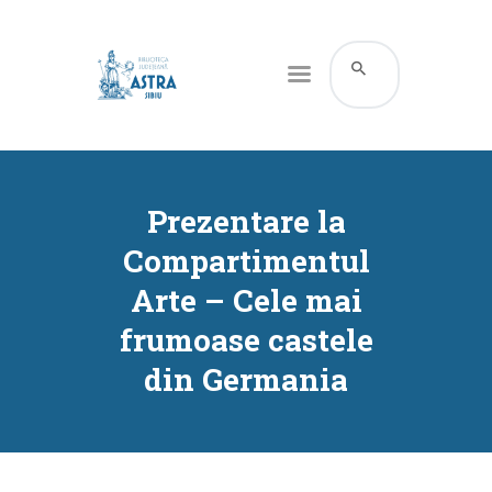
CATALOG ONLINE
DESPRE NOI
Prezentare la
RESURSE
Compartimentul
SERVICII
Arte – Cele mai
INFORMAȚII UTILE
frumoase castele
BLOG
din Germania
CONTACT
CONTUL MEU