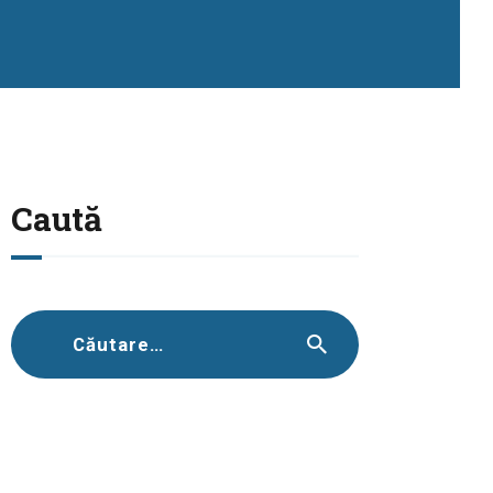
Caută
Caută
după: