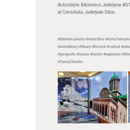
Activitățile Bibliotecii Județene AS
al Consiliului Județean Sibiu.
#BibliotecaAstra #AstraSibiu #AstraTransylv
#astralibrary #library #lectură #cultură #edu
#geografie #natura #turism #explorare #Mun
#TurnulChindiei