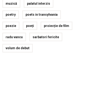
muzică
palatul interzis
poetry
poets in transylvania
poezie
poeți
proiecție de film
radu vancu
sarbatori fericite
volum de debut