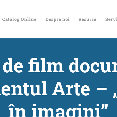
CATALOG ONLINE
Catalog Online
Despre noi
Resurse
Servi
DESPRE NOI
RESURSE
SERVICII
 de film doc
INFORMAȚII UTILE
ntul Arte –
BLOG
CONTACT
în imagini”
CONTUL MEU