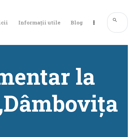
cii
Informații utile
Blog
umentar la
 „Dâmbovița