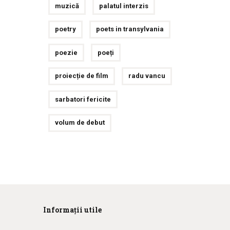
muzică
palatul interzis
poetry
poets in transylvania
poezie
poeți
proiecție de film
radu vancu
sarbatori fericite
volum de debut
Informații utile