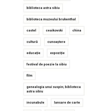
biblioteca astra sibiu
biblioteca muzeului brukenthal
castel
ceaikovski
china
cultură
cunoaștere
educație
expoziție
festival de poezie la sibiu
film
genealogia unui suspin; biblioteca
astra sibiu
incunabule
lansare de carte