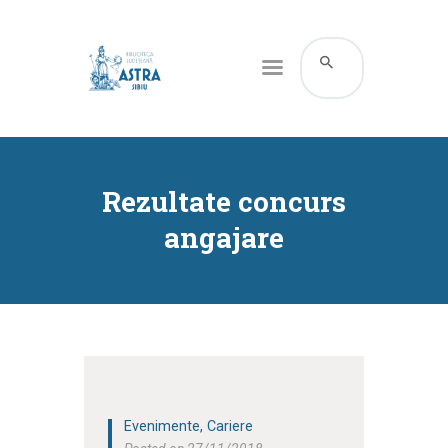
CATALOG ONLINE
DESPRE NOI
Rezultate concurs
RESURSE
angajare
SERVICII
INFORMAȚII UTILE
BLOG
CONTACT
CONTUL MEU
Evenimente
,
Cariere