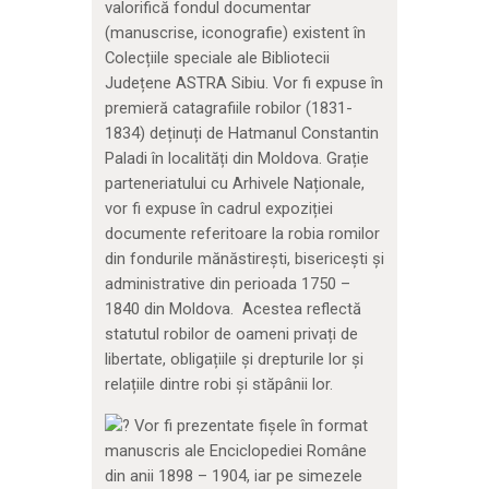
valorifică fondul documentar
(manuscrise, iconografie) existent în
Colecțiile speciale ale Bibliotecii
Județene ASTRA Sibiu. Vor fi expuse în
premieră catagrafiile robilor (1831-
1834) deținuți de Hatmanul Constantin
Paladi în localități din Moldova. Grație
parteneriatului cu Arhivele Naționale,
vor fi expuse în cadrul expoziției
documente referitoare la robia romilor
din fondurile mănăstirești, bisericești și
administrative din perioada 1750 –
1840 din Moldova. Acestea reflectă
statutul robilor de oameni privați de
libertate, obligațiile și drepturile lor și
relațiile dintre robi și stăpânii lor.
Vor fi prezentate fișele în format
manuscris ale Enciclopediei Române
din anii 1898 – 1904, iar pe simezele