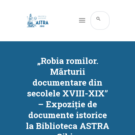
CATALOG ONLINE
DESPRE NOI
„Robia romilor.
RESURSE
Mărturii
SERVICII
documentare din
INFORMAȚII UTILE
secolele XVIII-XIX”
BLOG
– Expoziție de
CONTACT
documente istorice
CONTUL MEU
la Biblioteca ASTRA