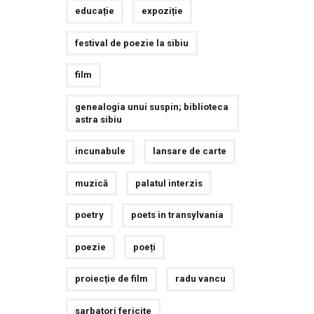
educație
expoziție
festival de poezie la sibiu
film
genealogia unui suspin; biblioteca
astra sibiu
incunabule
lansare de carte
muzică
palatul interzis
poetry
poets in transylvania
poezie
poeți
proiecție de film
radu vancu
sarbatori fericite