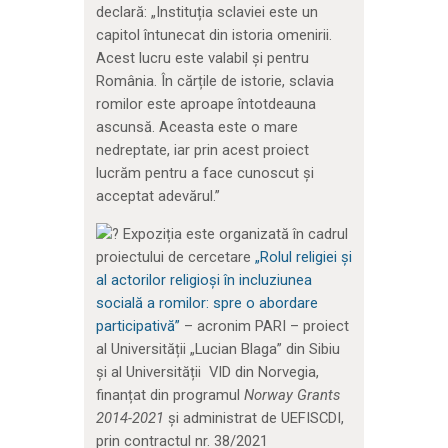
declară: „Instituția sclaviei este un
capitol întunecat din istoria omenirii.
Acest lucru este valabil și pentru
România. În cărțile de istorie, sclavia
romilor este aproape întotdeauna
ascunsă. Aceasta este o mare
nedreptate, iar prin acest proiect
lucrăm pentru a face cunoscut și
acceptat adevărul.”
Expoziția este organizată în cadrul
proiectului de cercetare
„Rolul religiei și
al actorilor religioși în incluziunea
socială a romilor: spre o abordare
participativă”
– acronim PARI – proiect
al Universității „Lucian Blaga” din Sibiu
și al Universității VID din Norvegia,
finanțat din programul
Norway Grants
2014-2021
și administrat de UEFISCDI,
prin contractul nr. 38/2021