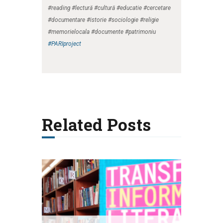
#reading #lectură #cultură #educatie #cercetare
#documentare #istorie #sociologie #religie
#memorielocala #documente #patrimoniu
#PARIproject
Related Posts