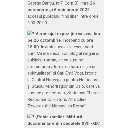
George Barițiu, nr.7, Corp B), între
26
octombrie și 6 noiembrie 2022
,
accesul publicului fiind liber, între orele
8:00-20:00.
Vernisajul expoziției va avea loc
pe 26 octombrie
, începând cu
ora
18:00
. Invitați speciali la eveniment
sunt Mirel Bănică, sociolog al religiei și
publicist român, ce va susține
prezentarea „Romii: cultură, religie și
spiritualitate” și Carl Emil Vogt, istoric
la Centrul Norvegian pentru Holocaust
și Studiul Minorităților din Oslo, care va
susține prezentarea „State and Church
Response to Historic Atrocities
Towards the Norwegian Roma”.
„Robia romilor. Mărturii
documentare din secolele XVIII-XIX
”