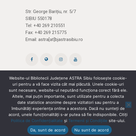
Str. George Barițiu, nr. 5/7
SIBIU 550178
Tel:
+40 269 210551
Fax: +40 269 215775
Email:
astra[at]bjastrasibiu.ro
Website-ul Bibliotecii Județene ASTRA Sibiu folosește cookie-
uri pentru a vă face vizita cât mai plăcută. Unele cookie-uri
Site creat de ROPARDO
(și noi
cărțile)
sunt necesare, website-ul neputând funcționa corect fără ele.
Altele, mai puțin importante, sunt utilizate pentru a colecta
date statistice anonime despre vizitatori sau pentru a
Politica de confidențialitate
|
Termeni și
îmbunătăți experiența online a acestora. Dacă nu sunteți de
acord, unele funcționalități s-ar putea să fie indisponibile. Citiți
condiții
Politica de Confidențialitate
și
Termenii și Condițiile
site-ului.
Copyright © 2026 Biblioteca Județeană
Da, sunt de acord
Nu sunt de acord
ASTRA Sibiu