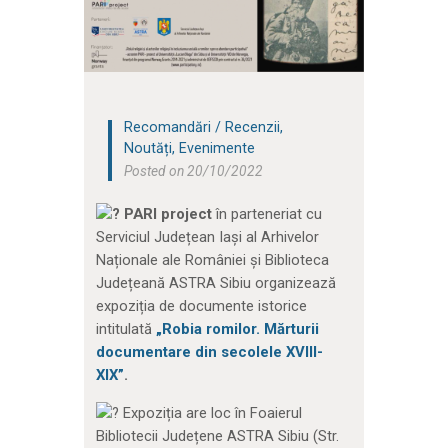
Recomandări / Recenzii
,
Noutăți
,
Evenimente
Posted on 20/10/2022
PARI project
în parteneriat cu
Serviciul Județean Iași al Arhivelor
Naționale ale României și Biblioteca
Județeană ASTRA Sibiu organizează
expoziția de documente istorice
intitulată
„Robia romilor. Mărturii
documentare din secolele XVIII-
XIX”
.
Expoziția are loc în Foaierul
Bibliotecii Județene ASTRA Sibiu (Str.