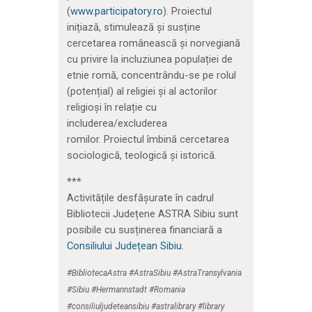
(
www.participatory.ro
). Proiectul
inițiază, stimulează și susține
cercetarea românească și norvegiană
cu privire la incluziunea populației de
etnie romă, concentrându-se pe rolul
(potențial) al religiei și al actorilor
religioși în relație cu
includerea/excluderea
romilor. Proiectul îmbină cercetarea
sociologică, teologică și istorică.
***
Activitățile desfășurate în cadrul
Bibliotecii Județene ASTRA Sibiu sunt
posibile cu susținerea financiară a
Consiliului Județean Sibiu.
#BibliotecaAstra #AstraSibiu #AstraTransylvania
#Sibiu #Hermannstadt #Romania
#consiliuljudeteansibiu #astralibrary #library