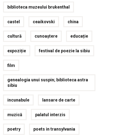
biblioteca muzeului brukenthal
castel
ceaikovski
china
cultură
cunoaștere
educație
expoziție
festival de poezie la sibiu
film
genealogia unui suspin; biblioteca astra
sibiu
incunabule
lansare de carte
muzică
palatul interzis
poetry
poets in transylvania