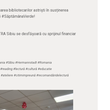
ea bibliotecarilor astriști în susținerea
 și #SăptămânaVerde!
TRA Sibiu se desfășoară cu sprijinul financiar
lvania #Sibiu #Hermannstadt #Romania
ry #reading #lectură #cultură #educatie
e #ateliere #citimimpreună #recomandăridelectură