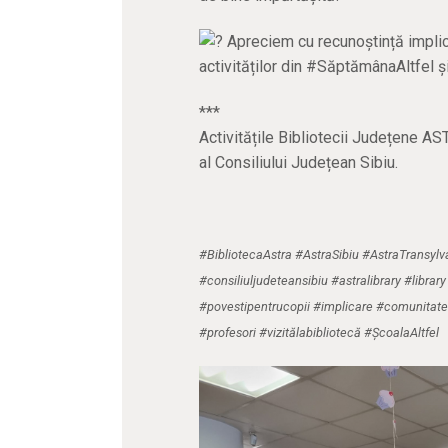
Apreciem cu recunoștință implicar
activităților din #SăptămânaAltfel
***
Activitățile Bibliotecii Județene AS
al Consiliului Județean Sibiu.
#BibliotecaAstra #AstraSibiu #AstraTransy
#consiliuljudeteansibiu #astralibrary #libra
#povestipentrucopii #implicare #comunitat
#profesori #vizitălabibliotecă #ȘcoalaAltfel