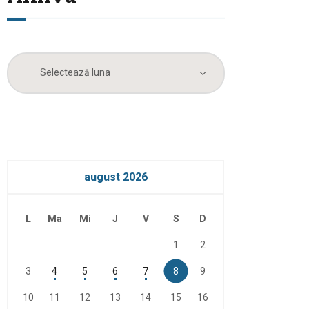
Arhiva
august 2026
L
Ma
Mi
J
V
S
D
1
2
3
4
5
6
7
8
9
10
11
12
13
14
15
16