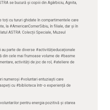
STRA se bucură și copiii din Agârbiciu, Agnita,
e toți cu tururi ghidate în compartimentele care
la #AmericanCornerSibiu, în filiale, dar și în
alatul ASTRA: Colecții Speciale, Muzeul
ri au parte de diverse #activitățieducaționale
ură din cele mai frumoase volume de #basme
entare, activități de joc de rol, #ateliere de
ri numeroși #voluntari entuziaști care
aspeți cu #biblioteca într-o experiență de
 voluntarilor pentru energia pozitivă și starea