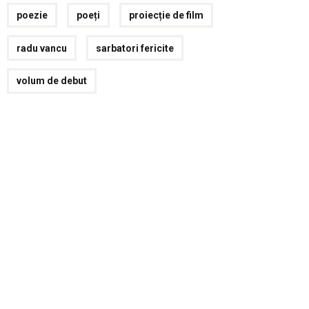
poezie
poeți
proiecție de film
radu vancu
sarbatori fericite
volum de debut