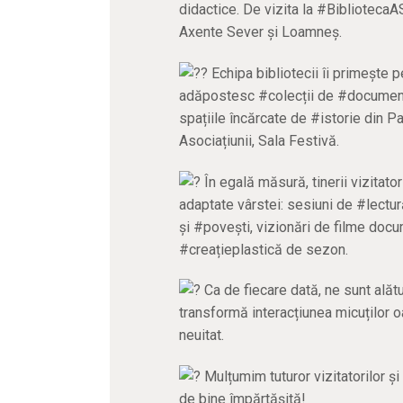
didactice. De vizita la #BibliotecaA
Axente Sever și Loamneș.
Echipa bibliotecii îi primește p
adăpostesc #colecții de #documente, 
spațiile încărcate de #istorie din P
Asociațiunii, Sala Festivă.
În egală măsură, tinerii vizitato
adaptate vârstei: sesiuni de #lect
și #povești, vizionări de filme docum
#creațieplastică de sezon.
Ca de fiecare dată, ne sunt alătu
transformă interacțiunea micuților o
neuitat.
Mulțumim tuturor vizitatorilor și
de bine împărtășită!