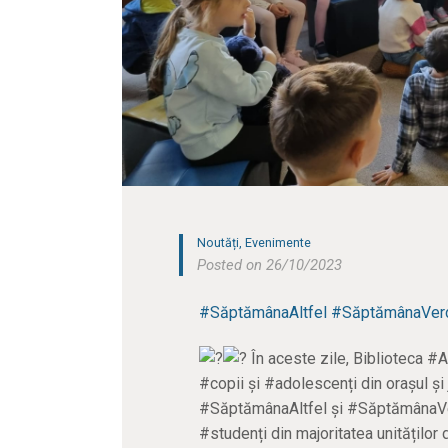
Noutăți
,
Evenimente
Posted on 26/10/2023
#SăptămânaAltfel
#SăptămânaVer
În aceste zile, Biblioteca 
#copii și #adolescenți din orașul și
#SăptămânaAltfel și #SăptămânaVerd
#studenți din majoritatea unităților 