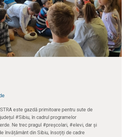
de
#ASTRA este gazdă primitoare pentru sute de
 județul #Sibiu, în cadrul programelor
e. Ne trec pragul #preșcolari, #elevi, dar și
de învățământ din Sibiu, însoțiți de cadre