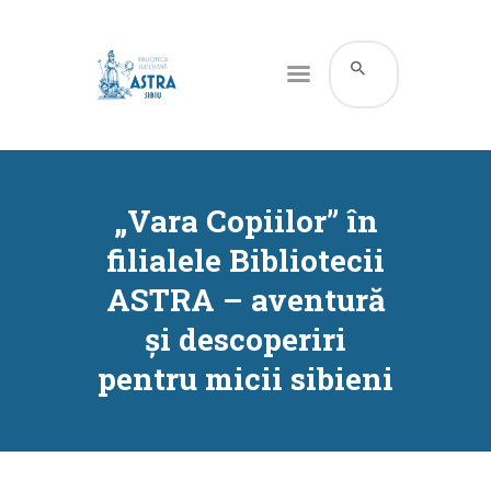
CATALOG ONLINE
DESPRE NOI
„Vara Copiilor” în
RESURSE
filialele Bibliotecii
SERVICII
ASTRA – aventură
INFORMAȚII UTILE
și descoperiri
BLOG
pentru micii sibieni
CONTACT
CONTUL MEU