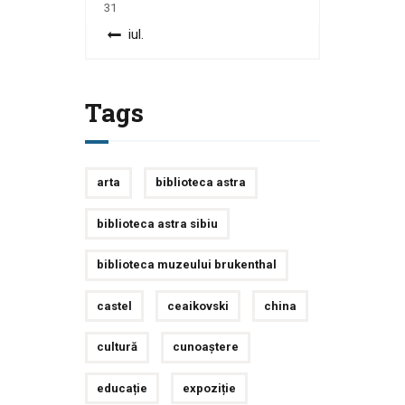
31
« iul.
Tags
arta
biblioteca astra
biblioteca astra sibiu
biblioteca muzeului brukenthal
castel
ceaikovski
china
cultură
cunoaștere
educație
expoziție