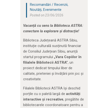
Recomandări / Recenzii
,
Noutăți
,
Evenimente
Posted on 23/06/2026
Vacanță cu sens la Biblioteca ASTRA:
conectare la explorare și distracție!
Biblioteca Județeană ASTRA Sibiu,
instituție culturală susținută financiar
de Consiliul Județean Sibiu, anunță
startul programului
„Vara Copiilor în
filialele Bibliotecii ASTRA”
, un
proiect dedicat timpului liber de
calitate, prieteniei și învățării prin joc și
creativitate.
Filialele Bibliotecii ASTRA își deschid
porțile cu o paletă largă de
activități
interactive și recreative
, pregătite de
bibliotecarele coordonatoare pentru a