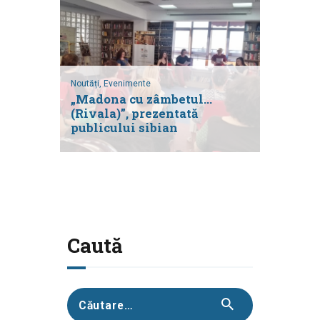
Noutăți,
Evenimente
„Madona cu zâmbetul…
(Rivala)”, prezentată
publicului sibian
Caută
Caută
după: