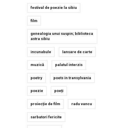
festival de poezie la sibiu
film
genealogia unui suspin; biblioteca
astra sibiu
incunabule
lansare de carte
muzică
palatul interzis
poetry
poets in transylvania
poezie
poeți
proiecție de film
radu vancu
sarbatori fericite