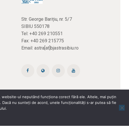
Str. George Barițiu, nr. 5/7
SIBIU 550178
Tel:
+40 269 210551
Fax: +40 269 215775
Email:
astra[at]bjastrasibiu.ro
 website-ul neputând funcționa corect fără ele. Altele, mai puțin
 Dacă nu sunteți de acord, unele funcționalități s-ar putea să fie
Copyright © 2026 Biblioteca Județeană ASTRA Sibiu
lui.