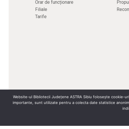
Orar de funcționare
Propun
Filiale
Recom
Tarife
Website-ul Bibliotecii Județene ASTRA Sibiu folosește cookie-uri
importante, sunt utilizate pentru a colecta date statistice anoni
Site creat de ROPARDO
(și noi
cărțile)
indi