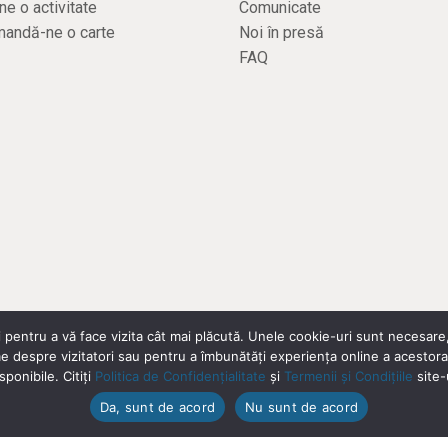
e o activitate
Comunicate
andă-ne o carte
Noi în presă
FAQ
 pentru a vă face vizita cât mai plăcută. Unele cookie-uri sunt necesare,
me despre vizitatori sau pentru a îmbunătăți experiența online a acestora.
Politica de confidențialitate
|
Termeni și condiții
sponibile. Citiți
Politica de Confidențialitate
și
Termenii și Condițiile
site-u
Da, sunt de acord
Nu sunt de acord