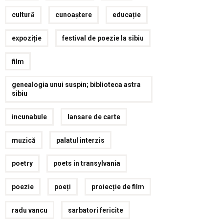
cultură
cunoaștere
educație
expoziție
festival de poezie la sibiu
film
genealogia unui suspin; biblioteca astra
sibiu
incunabule
lansare de carte
muzică
palatul interzis
poetry
poets in transylvania
poezie
poeți
proiecție de film
radu vancu
sarbatori fericite