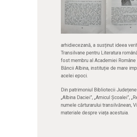
arhidiecezană, a susținut ideea verif
Transilvane pentru Literatura român
fost membru al Academiei Române și s
Băncii Albina, instituție de mare i
acelei epoci.
Din patrimoniul Bibliotecii Județen
„Albina Daciei”, „Amicul Școalei”, 
numele cărturarului transilvănean, V
materiale despre viața acestuia.