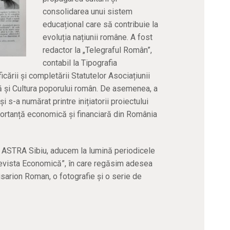
consolidarea unui sistem
educațional care să contribuie la
evoluția națiunii române. A fost
redactor la „Telegraful Român”,
contabil la Tipografia
icării și completării Statutelor Asociațiunii
ă și Cultura poporului român. De asemenea, a
-a numărat printre inițiatorii proiectului
mportanță economică și financiară din România
e ASTRA Sibiu, aducem la lumină periodicele
„Revista Economică”, în care regăsim adesea
isarion Roman, o fotografie și o serie de