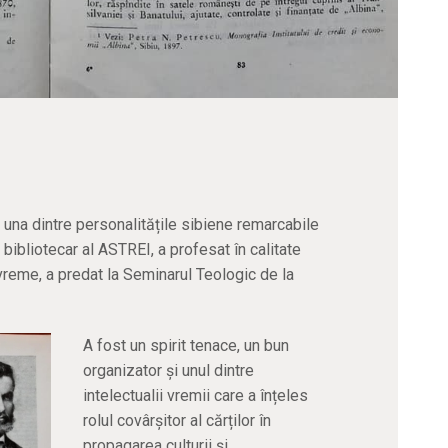
na dintre personalitățile sibiene remarcabile
 bibliotecar al ASTREI, a profesat în calitate
 vreme, a predat la Seminarul Teologic de la
A fost un spirit tenace, un bun
organizator și unul dintre
intelectualii vremii care a înțeles
rolul covârșitor al cărților în
propagarea culturii și