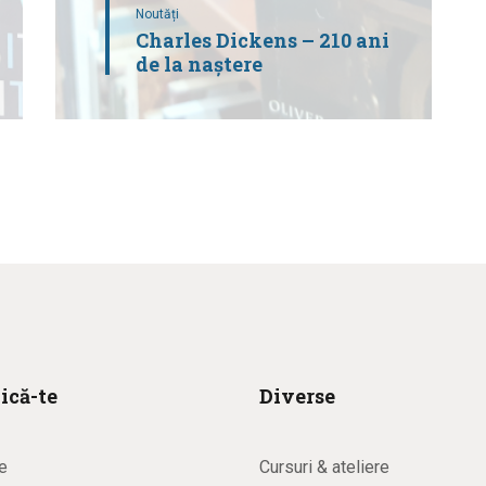
Noutăți
Charles Dickens – 210 ani
de la naștere
ică-te
Diverse
e
Cursuri & ateliere