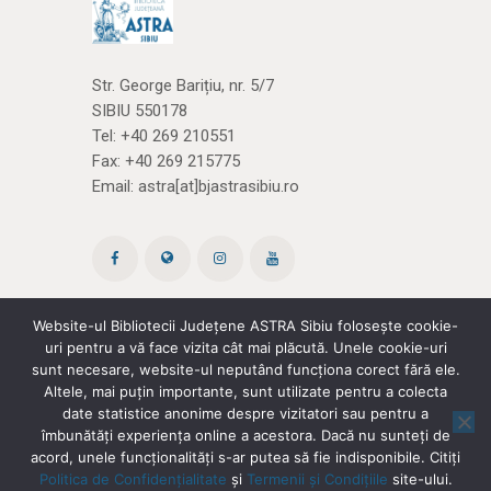
Str. George Barițiu, nr. 5/7
SIBIU 550178
Tel:
+40 269 210551
Fax: +40 269 215775
Email:
astra[at]bjastrasibiu.ro
Website-ul Bibliotecii Județene ASTRA Sibiu folosește cookie-
uri pentru a vă face vizita cât mai plăcută. Unele cookie-uri
Site creat de ROPARDO
(și noi
cărțile)
sunt necesare, website-ul neputând funcționa corect fără ele.
Altele, mai puțin importante, sunt utilizate pentru a colecta
date statistice anonime despre vizitatori sau pentru a
Politica de confidențialitate
|
Termeni și
îmbunătăți experiența online a acestora. Dacă nu sunteți de
acord, unele funcționalități s-ar putea să fie indisponibile. Citiți
condiții
Politica de Confidențialitate
și
Termenii și Condițiile
site-ului.