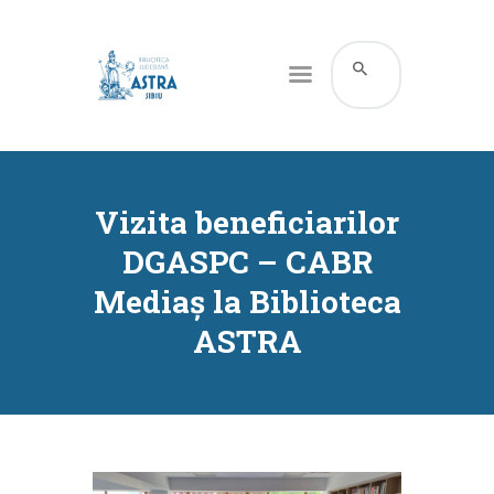
CATALOG ONLINE
DESPRE NOI
Vizita beneficiarilor
RESURSE
DGASPC – CABR
SERVICII
Mediaș la Biblioteca
INFORMAȚII UTILE
ASTRA
BLOG
CONTACT
CONTUL MEU