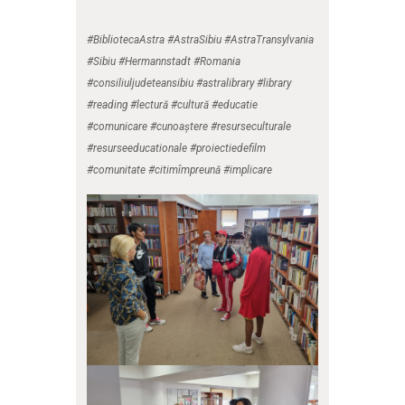
#BibliotecaAstra #AstraSibiu #AstraTransylvania
#Sibiu #Hermannstadt #Romania
#consiliuljudeteansibiu #astralibrary #library
#reading #lectură #cultură #educatie
#comunicare #cunoaștere #resurseculturale
#resurseeducationale #proiectiedefilm
#comunitate #citimîmpreună #implicare