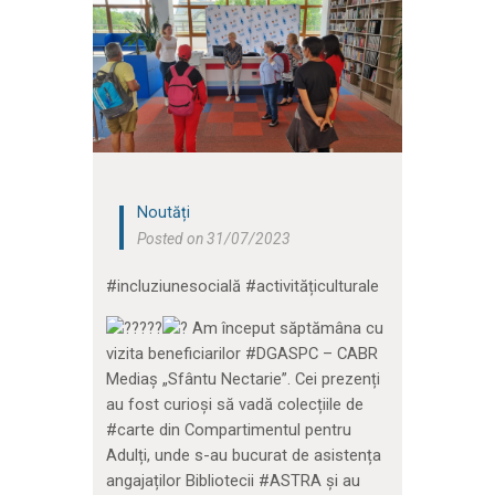
Noutăți
Posted on 31/07/2023
#incluziunesocială #activitățiculturale
Am început săptămâna cu
vizita beneficiarilor #DGASPC – CABR
Mediaș „Sfântu Nectarie”. Cei prezenți
au fost curioși să vadă colecțiile de
#carte din Compartimentul pentru
Adulți, unde s-au bucurat de asistența
angajaților Bibliotecii #ASTRA și au