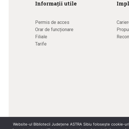
Informații utile
Impl
Permis de acces
Carier
Orar de funcționare
Propun
Filiale
Recom
Tarife
Website-ul Bibliotecii Județene ASTRA Sibiu folosește cookie-uri