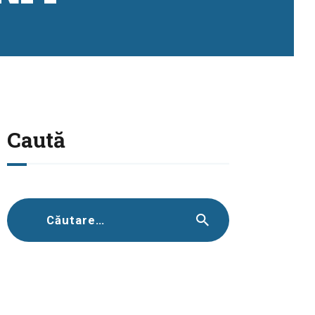
Caută
Caută
după: