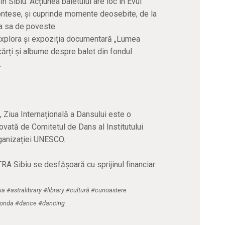
in Sibiu. Acțiunea baletului are loc în Evul
 contese, și cuprinde momente deosebite, de la
a sa de poveste.
 explora și expoziția documentară „Lumea
ărți și albume despre balet din fondul
.
, Ziua Internațională a Dansului este o
vată de Comitetul de Dans al Institutului
rganizației UNESCO.
TRA Sibiu se desfășoară cu sprijinul financiar
a #astralibrary #library #cultură #cunoastere
ymonda #dance #dancing