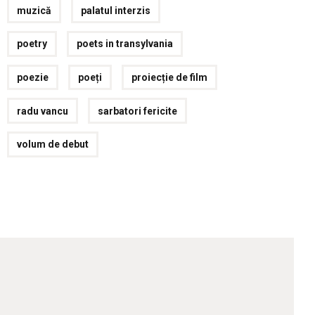
muzică
palatul interzis
poetry
poets in transylvania
poezie
poeți
proiecție de film
radu vancu
sarbatori fericite
volum de debut