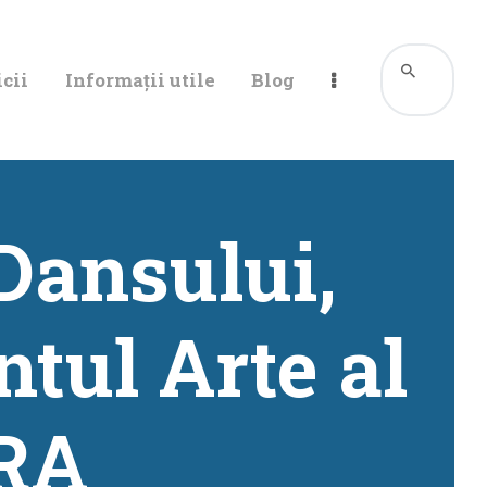
cii
Informații utile
Blog
Dansului,
tul Arte al
TRA