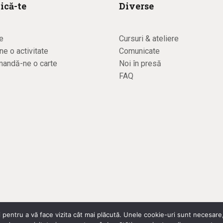
ică-te
Diverse
e
Cursuri & ateliere
e o activitate
Comunicate
andă-ne o carte
Noi în presă
FAQ
 pentru a vă face vizita cât mai plăcută. Unele cookie-uri sunt necesare,