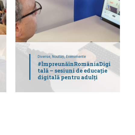
Diverse,
Noutăți,
Evenimente
#ÎmpreunăînRomâniaDigi
tală – sesiuni de educație
digitală pentru adulți