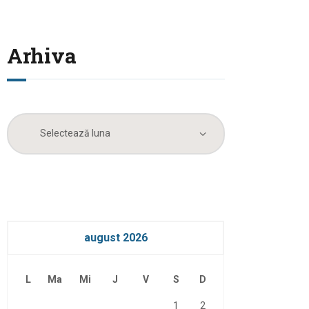
Arhiva
Arhiva
august 2026
L
Ma
Mi
J
V
S
D
1
2