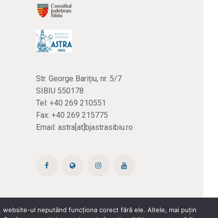
Str. George Barițiu, nr. 5/7
SIBIU 550178
Tel:
+40 269 210551
Fax: +40 269 215775
Email:
astra[at]bjastrasibiu.ro
 website-ul neputând funcționa corect fără ele. Altele, mai puțin