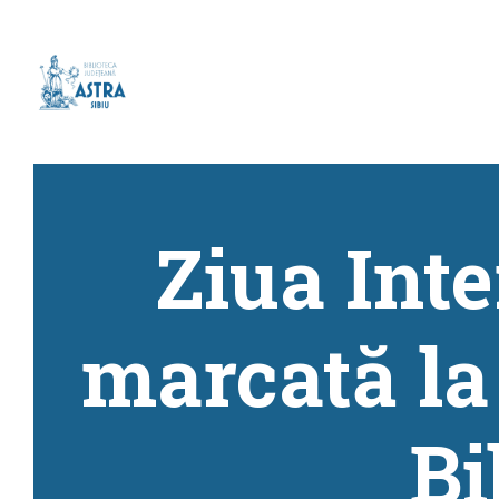
Ziua Int
marcată la
Bi