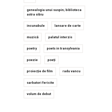
genealogia unui suspin; biblioteca
astra sibiu
incunabule
lansare de carte
muzică
palatul interzis
poetry
poets in transylvania
poezie
poeți
proiecție de film
radu vancu
sarbatori fericite
volum de debut