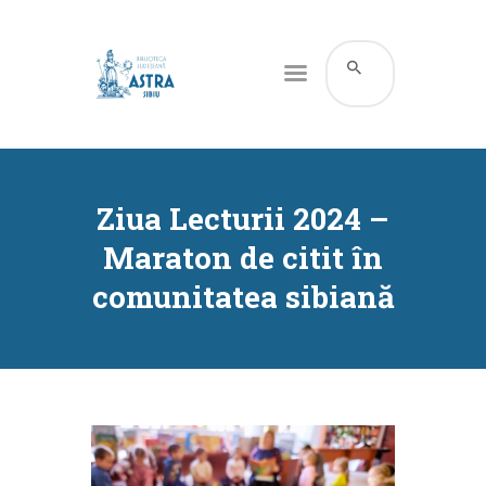
CATALOG ONLINE
DESPRE NOI
Ziua Lecturii 2024 –
RESURSE
Maraton de citit în
SERVICII
comunitatea sibiană
INFORMAȚII UTILE
BLOG
CONTACT
CONTUL MEU