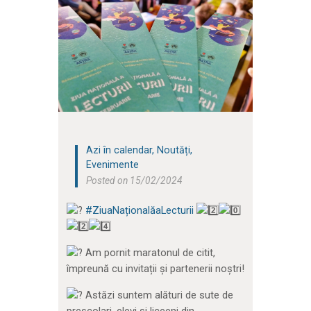
Azi în calendar
,
Noutăți
,
Evenimente
Posted on 15/02/2024
#ZiuaNaționalăaLecturii
Am pornit maratonul de citit,
împreună cu invitații și partenerii noștri!
Astăzi suntem alături de sute de
preșcolari, elevi și liceeni din