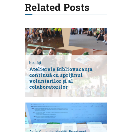
Related Posts
Noutăți
Atelierele Bibliovacanța
continuă cu sprijinul
voluntarilor și al
colaboratorilor
Azi În Calendar,
Noutăți,
Evenimente