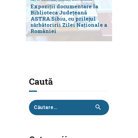
Expoziții documentare la
Biblioteca Județeană
ASTRA Sibiu, cu prilejul
sărbătoririi Zilei Naționale a
României
Caută
Caută
după: