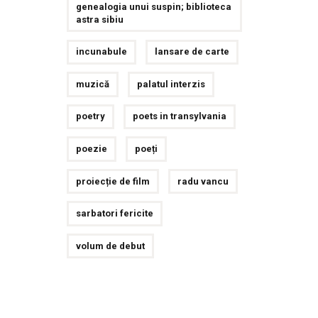
genealogia unui suspin; biblioteca
astra sibiu
incunabule
lansare de carte
muzică
palatul interzis
poetry
poets in transylvania
poezie
poeți
proiecție de film
radu vancu
sarbatori fericite
volum de debut