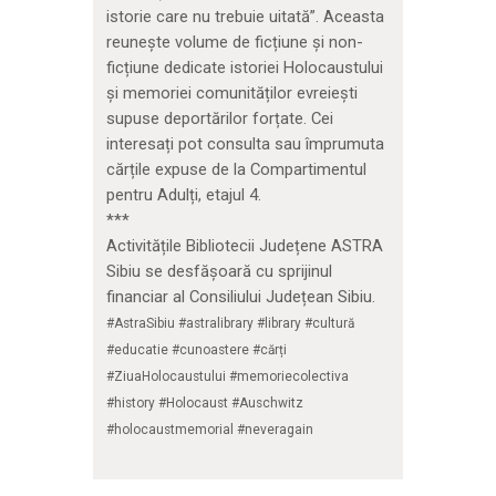
istorie care nu trebuie uitată”. Aceasta
reunește volume de ficțiune și non-
ficțiune dedicate istoriei Holocaustului
și memoriei comunităților evreiești
supuse deportărilor forțate. Cei
interesați pot consulta sau împrumuta
cărțile expuse de la Compartimentul
pentru Adulți, etajul 4.
***
Activitățile Bibliotecii Județene ASTRA
Sibiu se desfășoară cu sprijinul
financiar al Consiliului Județean Sibiu.
#AstraSibiu #astralibrary #library #cultură
#educatie #cunoastere #cărți
#ZiuaHolocaustului #memoriecolectiva
#history #Holocaust #Auschwitz
#holocaustmemorial #neveragain