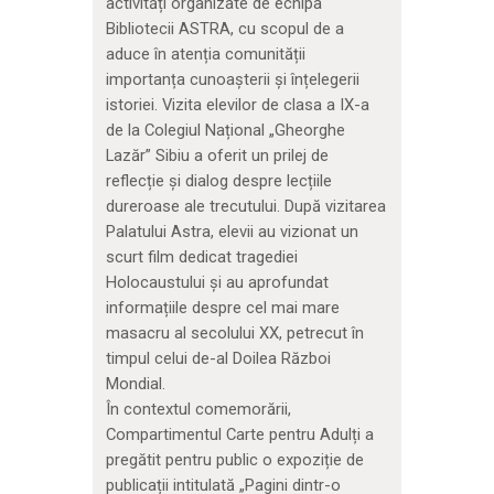
activități organizate de echipa
Bibliotecii ASTRA, cu scopul de a
aduce în atenția comunității
importanța cunoașterii și înțelegerii
istoriei. Vizita elevilor de clasa a IX-a
de la Colegiul Național „Gheorghe
Lazăr” Sibiu a oferit un prilej de
reflecție și dialog despre lecțiile
dureroase ale trecutului. După vizitarea
Palatului Astra, elevii au vizionat un
scurt film dedicat tragediei
Holocaustului și au aprofundat
informațiile despre cel mai mare
masacru al secolului XX, petrecut în
timpul celui de-al Doilea Război
Mondial.
În contextul comemorării,
Compartimentul Carte pentru Adulți a
pregătit pentru public o expoziție de
publicații intitulată „Pagini dintr-o