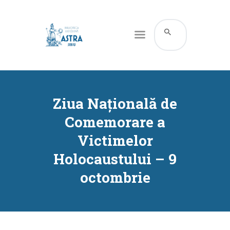
CATALOG ONLINE
DESPRE NOI
Ziua Națională de
RESURSE
Comemorare a
SERVICII
Victimelor
INFORMAȚII UTILE
Holocaustului – 9
BLOG
octombrie
CONTACT
CONTUL MEU