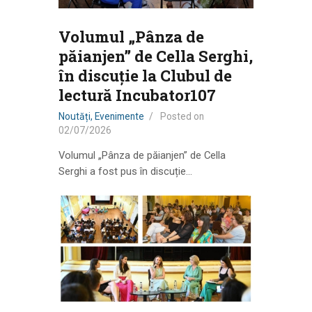
Volumul „Pânza de
păianjen” de Cella Serghi,
în discuție la Clubul de
lectură Incubator107
Noutăți
,
Evenimente
Posted on
02/07/2026
Volumul „Pânza de păianjen” de Cella
Serghi a fost pus în discuție…