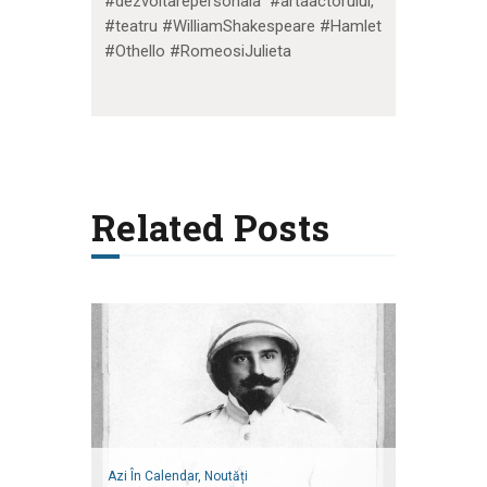
#dezvoltarepersonala #artaactorului,
#teatru #WilliamShakespeare #Hamlet
#Othello #RomeosiJulieta
Related Posts
Azi În Calendar,
Noutăți