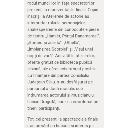
rodul muncii lor în fața spectatorilor
prezenți la reprezentațiile finale. Copiii
înscriși la Atelierele de actorie au
interpretat rolurile personajelor
shakespeariene din cunoscutele piese
de teatru „Hamlet, Prințul Danemarcei”,
„Romeo și Julieta”, „Othello”,
„Îmblânzirea Scorpiei” și „Visul unei
nopți de vară”. Activitățile atelierelor,
oferite gratuit de biblioteca publică
sibiană, ale cărei acțiuni sunt posibile
cu finanțare din partea Consiliului
Județean Sibiu, s-au desfășurat pe
parcursul a două module, sub
îndrumarea actorului și muzicianului
Lucian Dragotă, care i-a coordonat pe
tinerii participanți.
Toți cei prezenți la spectacolele finale
i-au urmărit cu bucurie și interes pe