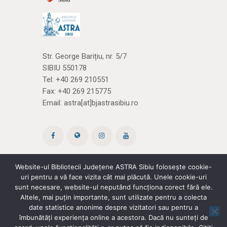
Str. George Barițiu, nr. 5/7
SIBIU 550178
Tel:
+40 269 210551
Fax: +40 269 215775
Email:
astra[at]bjastrasibiu.ro
Website-ul Bibliotecii Județene ASTRA Sibiu folosește cookie-
uri pentru a vă face vizita cât mai plăcută. Unele cookie-uri
Site creat de ROPARDO
(și noi
cărțile)
sunt necesare, website-ul neputând funcționa corect fără ele.
Altele, mai puțin importante, sunt utilizate pentru a colecta
date statistice anonime despre vizitatori sau pentru a
Politica de confidențialitate
|
Termeni și
îmbunătăți experiența online a acestora. Dacă nu sunteți de