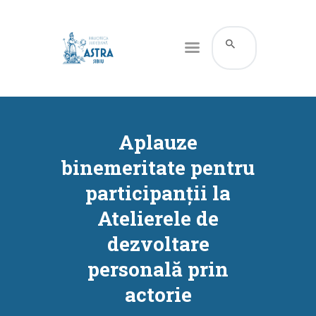
CATALOG ONLINE
DESPRE NOI
Aplauze
RESURSE
binemeritate pentru
SERVICII
participanții la
INFORMAȚII UTILE
Atelierele de
BLOG
dezvoltare
CONTACT
personală prin
CONTUL MEU
actorie