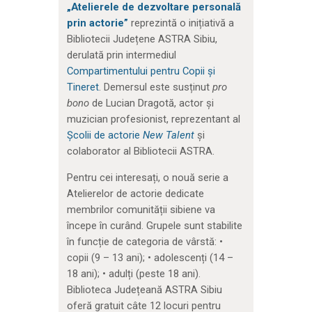
„Atelierele de dezvoltare personală
prin actorie”
reprezintă o inițiativă a
Bibliotecii Județene ASTRA Sibiu,
derulată prin intermediul
Compartimentului pentru Copii și
Tineret
. Demersul este susținut
pro
bono
de Lucian Dragotă, actor și
muzician profesionist, reprezentant al
Școlii de actorie
New Talent
și
colaborator al Bibliotecii ASTRA.
Pentru cei interesați, o nouă serie a
Atelierelor de actorie dedicate
membrilor comunității sibiene
va
începe în curând.
Grupele sunt stabilite
în funcție de categoria de vârstă: •
copii (9 – 13 ani); • adolescenți (14 –
18 ani); • adulți (peste 18 ani).
Biblioteca Județeană ASTRA Sibiu
oferă gratuit câte 12 locuri pentru