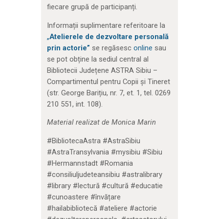
fiecare grupă de participanți.
Informații suplimentare referitoare la
„
Atelierele de dezvoltare personală
prin actorie”
se regăsesc
online
sau
se pot obține la sediul central al
Bibliotecii Județene ASTRA Sibiu –
Compartimentul pentru Copii și Tineret
(str. George Barițiu, nr. 7, et. 1, tel. 0269
210 551, int. 108).
Material realizat de Monica Marin
#BibliotecaAstra #AstraSibiu
#AstraTransylvania #mysibiu #Sibiu
#Hermannstadt #Romania
#consiliuljudeteansibiu #astralibrary
#library #lectură #cultură #educatie
#cunoastere #învățare
#hailabibliotecă #ateliere #actorie