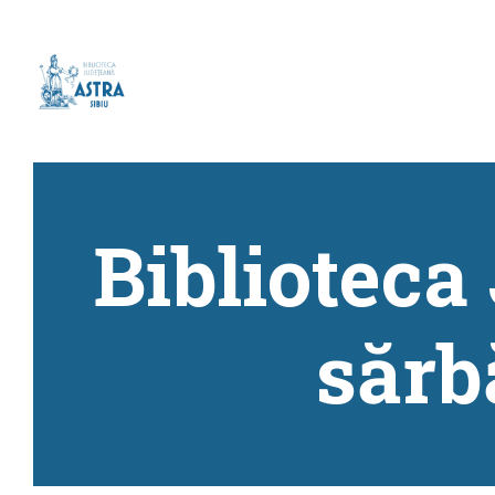
Bibliotec
sărb