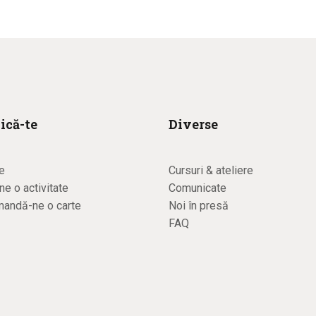
ică-te
Diverse
e
Cursuri & ateliere
e o activitate
Comunicate
andă-ne o carte
Noi în presă
FAQ