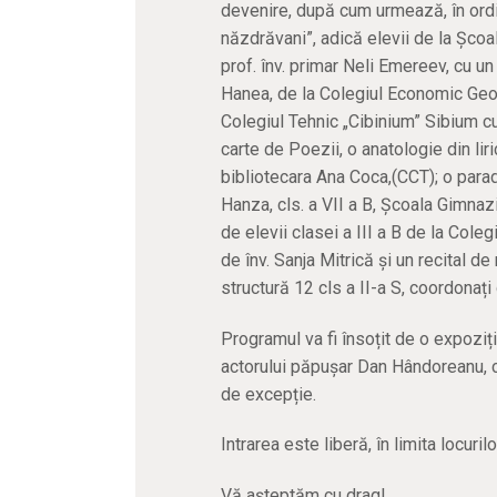
devenire, după cum urmează, în ordine
năzdrăvani”, adică elevii de la Școa
prof. înv. primar Neli Emereev, cu 
Hanea, de la Colegiul Economic Geor
Colegiul Tehnic „Cibinium” Sibium c
carte de Poezii, o anatologie din liri
bibliotecara Ana Coca,(CCT); o para
Hanza, cls. a VII a B, Școala Gimnaz
de elevii clasei a III a B de la Cole
de înv. Sanja Mitrică și un recital 
structură 12 cls a II-a S, coordonaț
Programul va fi însoțit de o expoziț
actorului păpușar Dan Hândoreanu, ca
de excepție.
Intrarea este liberă, în limita locuril
Vă așteptăm cu drag!