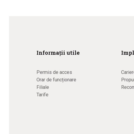
Informații utile
Impl
Permis de acces
Carier
Orar de funcționare
Propun
Filiale
Recom
Tarife