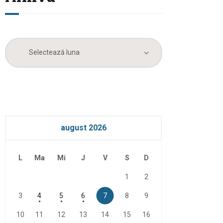
Arhiva
august 2026
L
Ma
Mi
J
V
S
D
1
2
3
4
5
6
7
8
9
10
11
12
13
14
15
16