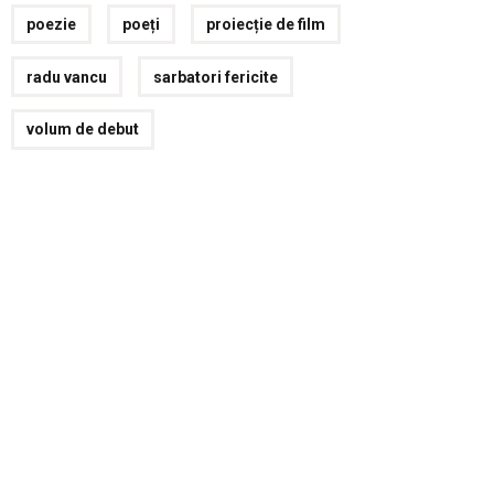
poezie
poeți
proiecție de film
radu vancu
sarbatori fericite
volum de debut