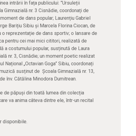
a intrării în fața publicului: ”Ursuleții
la Gimnazială nr. 3 Cisnădie, coordonați de
un moment de dans popular; Laurențiu Gabriel
ge Barițiu Sibiu și Marcela Florina Ciocan, de
u o reprezentație de dans sportiv; o lansare de
ca pentru cei mai mici cititori, realizată de
dă a costumului popular, susținută de Laura
ială nr. 3, Cisnădie; un moment poetic realizat
giul Național „Octavian Goga” Sibiu, coordonați
de muzică susținut de Școala Gimnazială nr. 13,
i de înv. Cătălina Minodora Dumitrean.
ie de păpuși din toată lumea din colecția
re va anima câteva dintre ele, într-un recital
or disponibile.