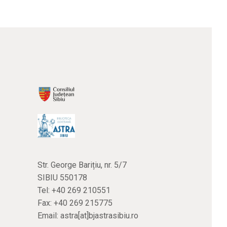
Str. George Barițiu, nr. 5/7
SIBIU 550178
Tel:
+40 269 210551
Fax: +40 269 215775
Email:
astra[at]bjastrasibiu.ro