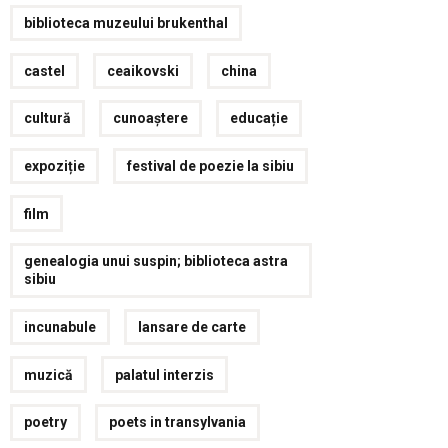
biblioteca muzeului brukenthal
castel
ceaikovski
china
cultură
cunoaștere
educație
expoziție
festival de poezie la sibiu
film
genealogia unui suspin; biblioteca astra
sibiu
incunabule
lansare de carte
muzică
palatul interzis
poetry
poets in transylvania