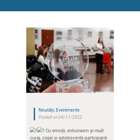
Noutăți
,
Evenimente
Posted on 04/11/2022
Cu emoții, entuziasm și mult
curaj, copiii și adolescenții participanți