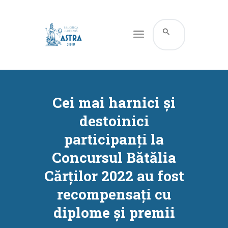
CATALOG ONLINE
DESPRE NOI
Cei mai harnici și
RESURSE
destoinici
SERVICII
participanți la
INFORMAȚII UTILE
Concursul Bătălia
BLOG
Cărților 2022 au fost
CONTACT
recompensați cu
CONTUL MEU
diplome și premii