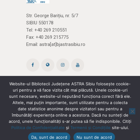
Str. George Barițiu, nr. 5/7
SIBIU 550178
Tel:
+40 269 210551
Fax: +40 269 215775
Email:
astra[at]bjastrasibiu.ro
Website-ul Bibliotecii Județene ASTRA Sibiu folosește cookie-
uri pentru a vă face vizita cât mai plăcută. Unele cookie-uri
Site creat de ROPARDO
(și noi
cărțile)
sunt necesare, website-ul neputând funcționa corect fără ele.
Altele, mai puțin importante, sunt utilizate pentru a colecta
date statistice anonime despre vizitatori sau pentru a
Politica de confidențialitate
|
Termeni și
îmbunătăți experiența online a acestora. Dacă nu sunteți de
acord, unele funcționalități s-ar putea să fie indisponibile. Citiți
condiții
Politica de Confidențialitate
și
Termenii și Condițiile
site-ului.
Copyright © 2026 Biblioteca Județeană
Da, sunt de acord
Nu sunt de acord