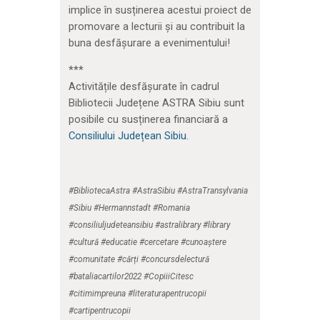
implice în susținerea acestui proiect de
promovare a lecturii și au contribuit la
buna desfășurare a evenimentului!
***
Activitățile desfășurate în cadrul
Bibliotecii Județene ASTRA Sibiu sunt
posibile cu susținerea financiară a
Consiliului Județean Sibiu.
#BibliotecaAstra #AstraSibiu #AstraTransylvania
#Sibiu #Hermannstadt #Romania
#consiliuljudeteansibiu #astralibrary #library
#cultură #educatie #cercetare #cunoaștere
#comunitate #cărți #concursdelectură
#bataliacartilor2022 #CopiiiCitesc
#citimimpreuna #literaturapentrucopii
#cartipentrucopii