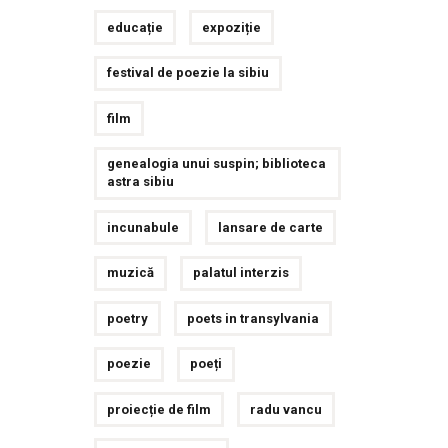
educație
expoziție
festival de poezie la sibiu
film
genealogia unui suspin; biblioteca
astra sibiu
incunabule
lansare de carte
muzică
palatul interzis
poetry
poets in transylvania
poezie
poeți
proiecție de film
radu vancu